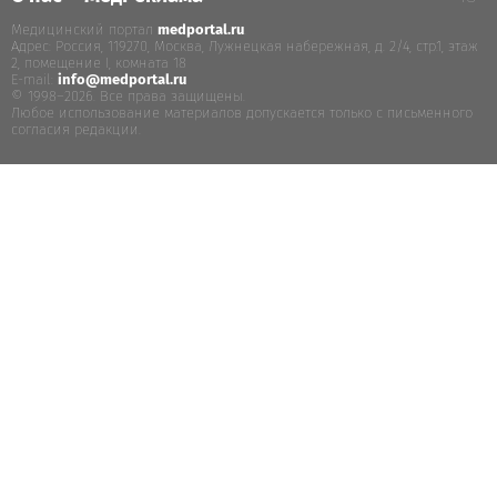
Медицинский портал
medportal.ru
.
Адрес: Россия, 119270, Москва, Лужнецкая набережная, д. 2/4, стр.1, этаж
2, помещение I, комната 18
E-mail:
info@medportal.ru
© 1998–2026. Все права защищены.
Любое использование материалов допускается только с письменного
согласия редакции.