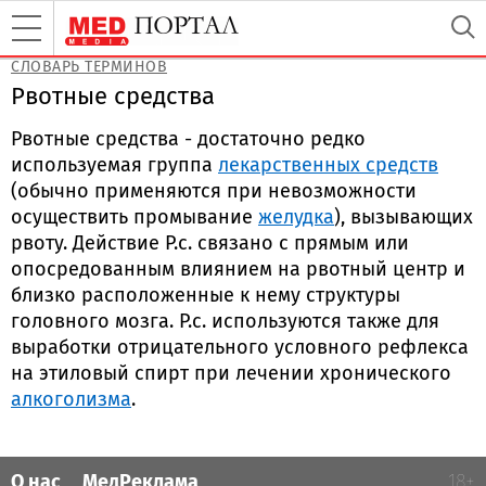
СЛОВАРЬ ТЕРМИНОВ
Рвотные средства
Рвотные средства - достаточно редко
используемая группа
лекарственных средств
(обычно применяются при невозможности
осуществить промывание
желудка
), вызывающих
рвоту. Действие Р.с. связано с прямым или
опосредованным влиянием на рвотный центр и
близко расположенные к нему структуры
головного мозга. Р.с. используются также для
выработки отрицательного условного рефлекса
на этиловый спирт при лечении хронического
алкоголизма
.
О нас
МедРеклама
18+