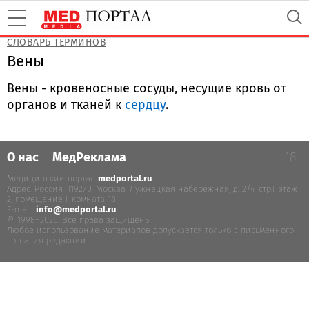
СЛОВАРЬ ТЕРМИНОВ
Вены
Вены - кровеносные сосуды, несущие кровь от
органов и тканей к
сердцу
.
О нас
МедРеклама
18+
Медицинский портал
medportal.ru
.
Адрес: Россия, 119270, Москва, Лужнецкая набережная, д. 2/4, стр.1, этаж
2, помещение I, комната 18
E-mail:
info@medportal.ru
© 1998–2026. Все права защищены.
Любое использование материалов допускается только с письменного
согласия редакции.