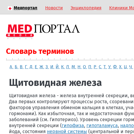
Медпортал
Новости
Энциклопедия
Клиники М
Словарь терминов
А
Б
В
Г
Д
Е
Ж
З
И
Й
К
Л
М
Н
О
П
Р
С
Т
У
Ф
Х
Ц
Ч
Щитовидная железа
Щитовидная железа - железа внутренней секреции, в
Два первых контролируют процессы роста, созревания
факторов управления обменом кальция в клетках, уча
гормонами). Как избыточная, так и недостаточная фу
заболеваний (см. Гипотериоз). Уровень секреции гор
внутренней секреции (
гипофиза
,
гипоталамуса
,
надпо
йода, состояния
нервной системы
(центральной и пер