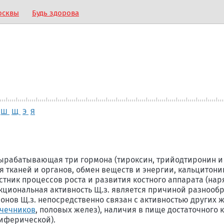
осквы
Будь здорова
Ш
Щ
Э
Я
ырабатывающая три гормона (тироксин, трийодтиронин и 
 тканей и органов, обмен веществ и энергии, кальцитонин
стник процессов роста и развития костного аппарата (нар
нкциональная активность Щ.з. является причиной разнооб
монов Щ.з. непосредственно связан с активностью других 
чечников
, половых желез), наличия в пище достаточного 
иферической).