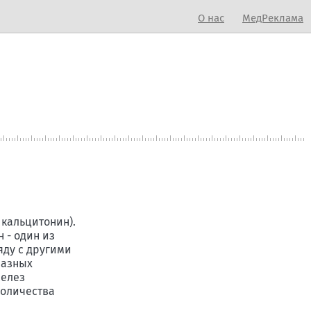
О нас
МедРеклама
кальцитонин).
 - один из
яду с другими
разных
желез
количества