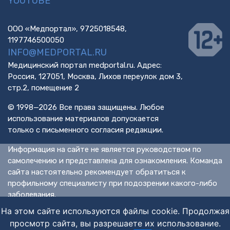
YOUTUBE
ООО «Медпортал», 9725018548,
1197746500050
INFO@MEDPORTAL.RU
Медицинский портал medportal.ru. Адрес:
Россия, 127051, Москва, Лихов переулок дом 3,
стр.2, помещение 2
© 1998—2026 Все права защищены. Любое
использование материалов допускается
только с письменного согласия редакции.
Информация на сайте не является руководством по
самолечению и представлена для ознакомления. Команда
сайта настоятельно рекомендует обратиться к
профильному специалисту при подозрении какого-либо
заболевания.
ИМЕЮТСЯ ПРОТИВОПОКАЗАНИЯ. НЕОБХОДИМА
На этом сайте используются файлы cookie. Продолжая
КОНСУЛЬТАЦИЯ СПЕЦИАЛИСТА.
просмотр сайта, вы разрешаете их использование.