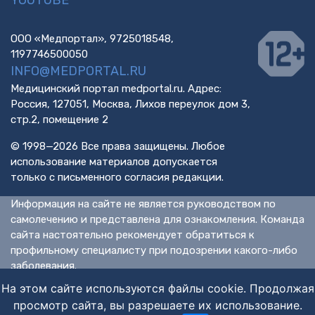
ООО «Медпортал», 9725018548,
1197746500050
INFO@MEDPORTAL.RU
Медицинский портал medportal.ru. Адрес:
Россия, 127051, Москва, Лихов переулок дом 3,
стр.2, помещение 2
© 1998—2026 Все права защищены. Любое
использование материалов допускается
только с письменного согласия редакции.
Информация на сайте не является руководством по
самолечению и представлена для ознакомления. Команда
сайта настоятельно рекомендует обратиться к
профильному специалисту при подозрении какого-либо
заболевания.
ИМЕЮТСЯ ПРОТИВОПОКАЗАНИЯ. НЕОБХОДИМА
На этом сайте используются файлы cookie. Продолжая
КОНСУЛЬТАЦИЯ СПЕЦИАЛИСТА.
просмотр сайта, вы разрешаете их использование.