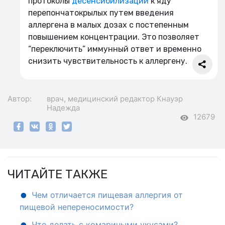
протоколы
десенсибилизации
к яду
перепончатокрылых путем введения
аллергена в малых дозах с постепенным
повышением концентрации. Это позволяет
“переключить” иммунный ответ и временно
снизить чувствительность к аллергену.
Автор:
врач, медицинский редактор
Кнауэр
Надежда
12679
ЧИТАЙТЕ ТАКЖЕ
Чем отличается пищевая аллергия от
пищевой непереносимости?
Что делать с комариными укусами?