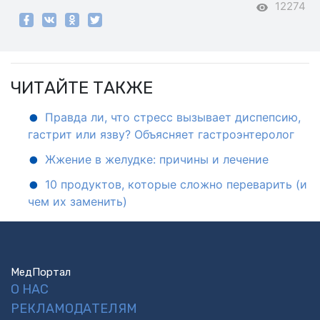
12274
ЧИТАЙТЕ ТАКЖЕ
Правда ли, что стресс вызывает диспепсию,
гастрит или язву? Объясняет гастроэнтеролог
Жжение в желудке: причины и лечение
10 продуктов, которые сложно переварить (и
чем их заменить)
МедПортал
О НАС
РЕКЛАМОДАТЕЛЯМ