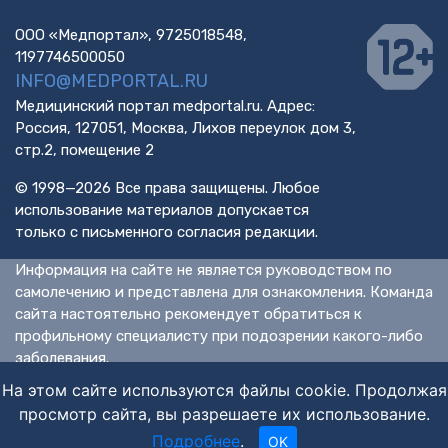
ООО «Медпортал», 9725018548,
1197746500050
INFO@MEDPORTAL.RU
Медицинский портал medportal.ru. Адрес:
Россия, 127051, Москва, Лихов переулок дом 3,
стр.2, помещение 2
© 1998—2026 Все права защищены. Любое
использование материалов допускается
только с письменного согласия редакции.
Информация на сайте не является руководством по
самолечению и представлена для ознакомления. Команда
сайта настоятельно рекомендует обратиться к
профильному специалисту при подозрении какого-либо
заболевания.
ИМЕЮТСЯ ПРОТИВОПОКАЗАНИЯ. НЕОБХОДИМА
На этом сайте используются файлы cookie. Продолжая
КОНСУЛЬТАЦИЯ СПЕЦИАЛИСТА.
просмотр сайта, вы разрешаете их использование.
Подробнее
.
OK