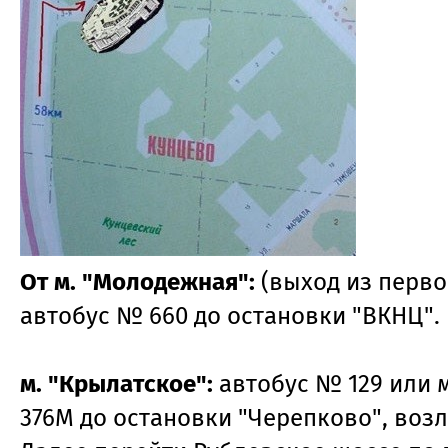
От м. "Молодежная":
(выход из первог
автобус № 660 до остановки "ВКНЦ".
м. "Крылатское":
автобус № 129 или 
376М до остановки "Черепково", возл