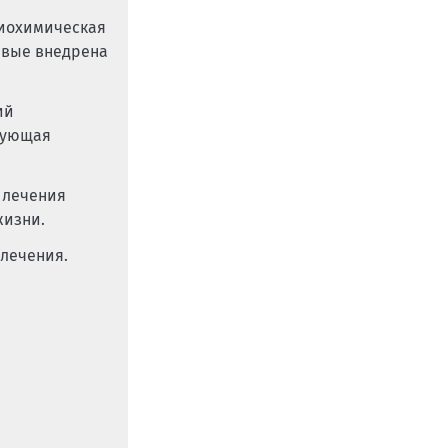
биохимическая
рвые внедрена
ий
ирующая
 лечения
жизни.
лечения.