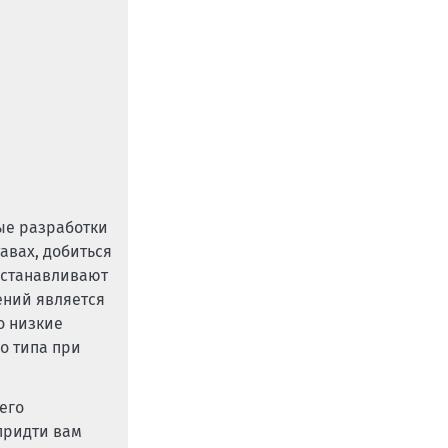
ые разработки
авах, добиться
сстанавливают
ений является
о низкие
о типа при
его
придти вам