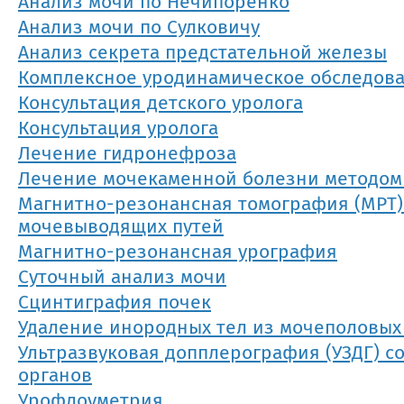
Анализ мочи по Нечипоренко
Анализ мочи по Сулковичу
Анализ секрета предстательной железы
Комплексное уродинамическое обследова
Консультация детского уролога
Консультация уролога
Лечение гидронефроза
Лечение мочекаменной болезни методом
Магнитно-резонансная томография (МРТ)
мочевыводящих путей
Магнитно-резонансная урография
Суточный анализ мочи
Сцинтиграфия почек
Удаление инородных тел из мочеполовых
Ультразвуковая допплерография (УЗДГ) с
органов
Урофлоуметрия