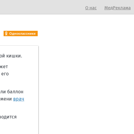
О нас
МедРеклама
Одноклассники
ой кишки.
жет
 его
или баллон
ремени
врач
водится