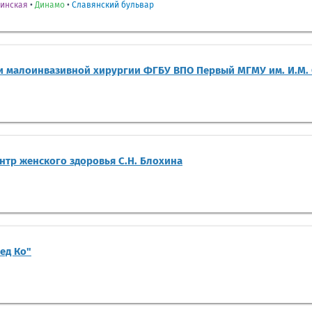
инская
•
Динамо
•
Славянский бульвар
и малоинвазивной хирургии ФГБУ ВПО Первый МГМУ им. И.М.
тр женского здоровья С.Н. Блохина
ед Ко"