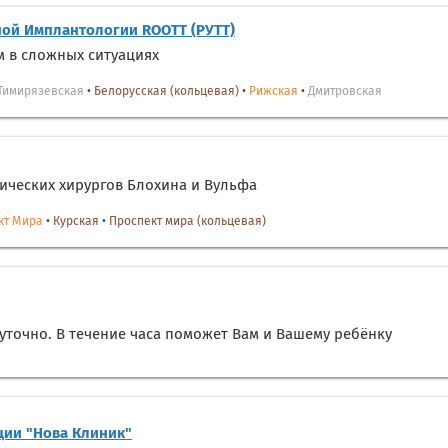
ной Имплантологии ROOTT (РУТТ)
м в сложных ситуациях
Тимирязевская
•
Белорусская (кольцевая)
•
Рижская
•
Дмитровская
ических хирургов Блохина и Вульфа
кт Мира
•
Курская
•
Проспект мира (кольцевая)
уточно. В течение часа поможет Вам и Вашему ребёнку
ции "Нова Клиник"