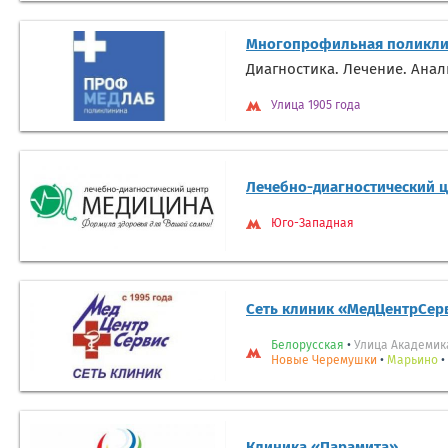
Многопрофильная поликли
Диагностика. Лечение. Ана
Улица 1905 года
Лечебно-диагностический 
Юго-Западная
Сеть клиник «МедЦентрСер
Белорусская
•
Улица Академик
Новые Черемушки
•
Марьино
•
Клиника «Парамита»