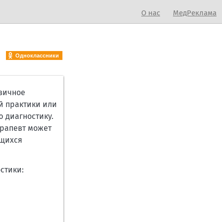
О нас
МедРеклама
Одноклассники
рвичное
й практики или
ю диагностику.
ерапевт может
ющихся
стики: