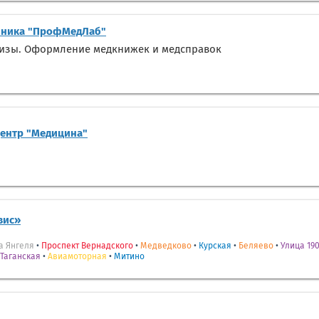
ника "ПрофМедЛаб"
лизы. Оформление медкнижек и медсправок
центр "Медицина"
вис»
а Янгеля
•
Проспект Вернадского
•
Медведково
•
Курская
•
Беляево
•
Улица 190
Таганская
•
Авиамоторная
•
Митино