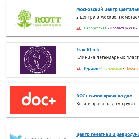
Московский Центр Денталь
2 центра в Москве. Помогае
Белорусская
•
Пролетарская
•
Frau Klinik
Клиника легендарных пласт
Курская
•
Чкаловская
•
Проспе
DOC+ вызов врача на дом
Вызов врача на дом круглос
Центр генетики и репродук