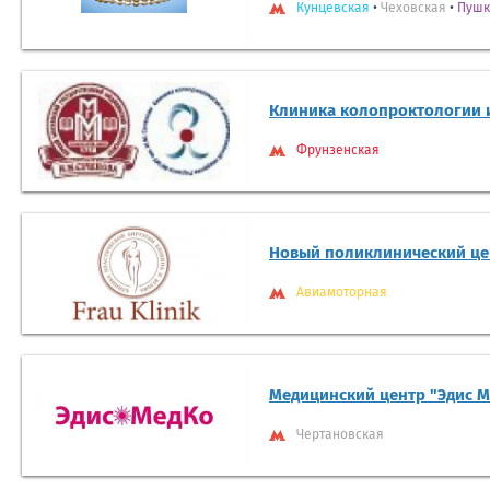
Кунцевская
•
Чеховская
•
Пушк
Клиника колопроктологии 
Фрунзенская
Новый поликлинический цен
Авиамоторная
Медицинский центр "Эдис М
Чертановская