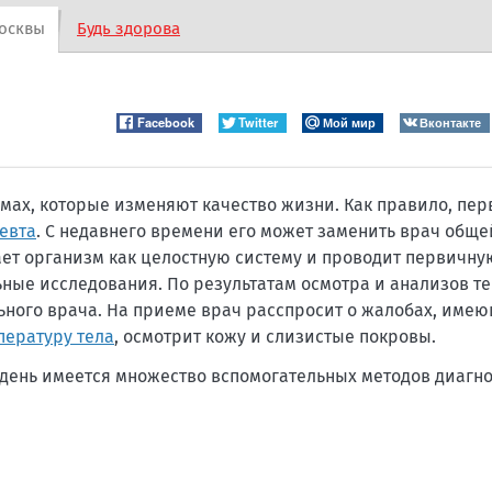
осквы
Будь здорова
Facebook
Twitter
Мой мир
Вконтакте
мах, которые изменяют качество жизни. Как правило, пе
евта
. С недавнего времени его может заменить врач обще
ает организм как целостную систему и проводит первичну
ные исследования. По результатам осмотра и анализов т
ного врача. На приеме врач расспросит о жалобах, име
пературу тела
, осмотрит кожу и слизистые покровы.
день имеется множество вспомогательных методов диагно