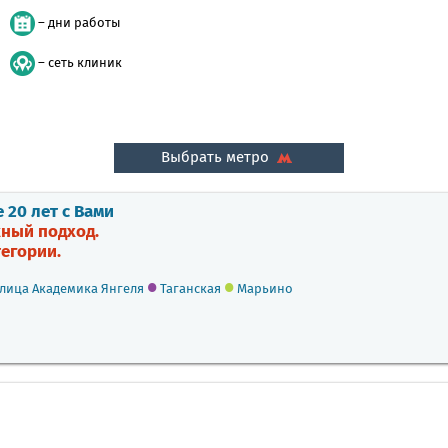
– дни работы
– сеть клиник
Выбрать метро
20 лет с Вами
ный подход.
егории.
•
•
лица Академика Янгеля
Таганская
Марьино