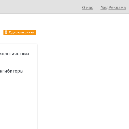
О нас
МедРеклама
Одноклассники
ьмологических
ингибиторы