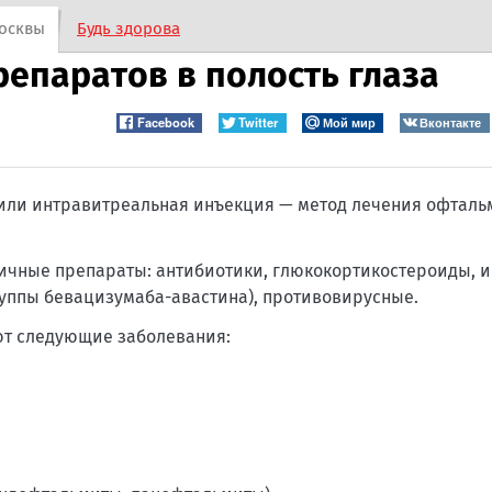
осквы
Будь здорова
епаратов в полость глаза
Facebook
Twitter
Мой мир
Вконтакте
 или интравитреальная инъекция — метод лечения офтал
личные препараты: антибиотики, глюкокортикостероиды, 
руппы бевацизумаба-авастина), противовирусные.
ют следующие заболевания: