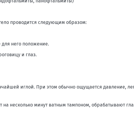
эндофтальмиты, панофтальмиты)
тело проводится следующим образом:
е для него положение.
роговицу и глаз.
ончайшей иглой. При этом обычно ощущается давление, ле
т на несколько минут ватным тампоном, обрабатывают гла