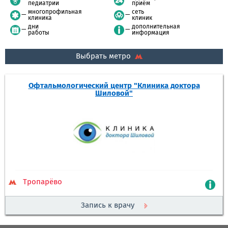
педиатрии
приём
многопрофильная
сеть
клиника
клиник
дни
дополнительная
работы
информация
Выбрать метро
Офтальмологический центр "Клиника доктора
Шиловой"
Тропарёво
Запись к врачу