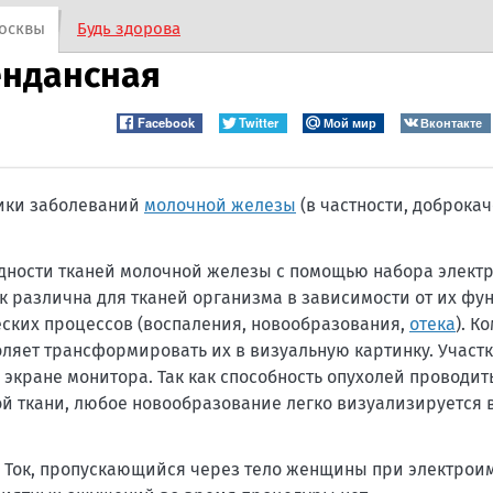
осквы
Будь здорова
ндансная
Facebook
Twitter
Мой мир
Вконтакте
ики заболеваний
молочной железы
(в частности, доброка
дности тканей молочной железы с помощью набора электр
к различна для тканей организма в зависимости от их фу
еских процессов (воспаления, новообразования,
отека
). 
ляет трансформировать их в визуальную картинку. Участ
 экране монитора. Так как способность опухолей проводит
ой ткани, любое новообразование легко визуализируется 
. Ток, пропускающийся через тело женщины при электро