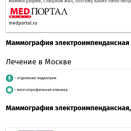
маммографии, слишком мал, поэтому каких-либо неп
medportal.ru
Маммография электроимпендансная 
Лечение в Москве
– отделение педиатрии
– многопрофильная клиника
Маммография электроимпендансная, 