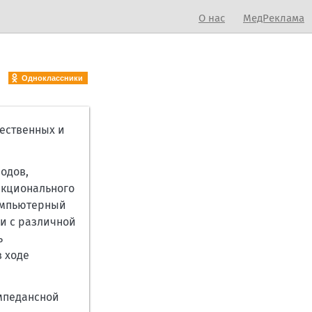
О нас
МедРеклама
Одноклассники
чественных и
одов,
нкционального
Компьютерный
ки с различной
ь
в ходе
импедансной