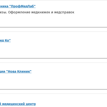
ника "ПрофМедЛаб"
лизы. Оформление медкнижек и медсправок
ед Ко"
ции "Нова Клиник"
 медицинский центр