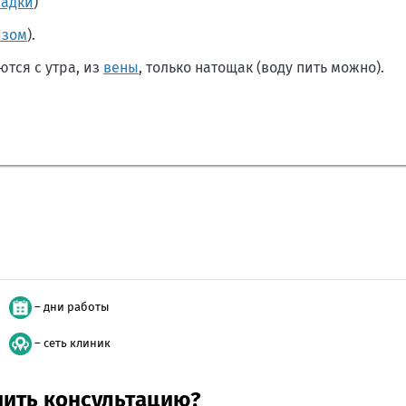
радки
)
изом
).
тся с утра, из
вены
, только натощак (воду пить можно).
– дни работы
– сеть клиник
учить консультацию?