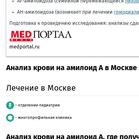
AF-амилоидоза (семейной перемежающейся
лихо
AH-амилоидоза (возникает при лечении
гемодиал
Подготовка к проведению исследования: анализы сдаю
medportal.ru
Анализ крови на амилоид А в Москве
Лечение в Москве
– отделение педиатрии
– многопрофильная клиника
Анализ крови на амилоид A, где пол