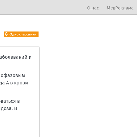
О нас
МедРеклама
Одноклассники
заболеваний и
трофазовым
а А в крови
ваться в
доза. В