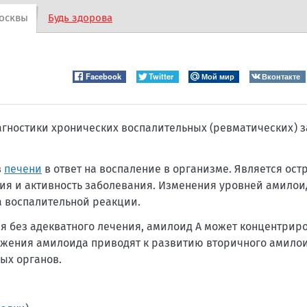
осквы
Будь здорова
Facebook
Twitter
Мой мир
Вконтакте
агностики хронических воспалительных (ревматических) 
в
печени
в ответ на воспаление в организме. Является ос
я и активность заболевания. Изменения уровней амилоид
а воспалительной реакции.
я без адекватного лечения, амилоид А может концентриро
ложения амилоида приводят к развитию вторичного амилои
ых органов.