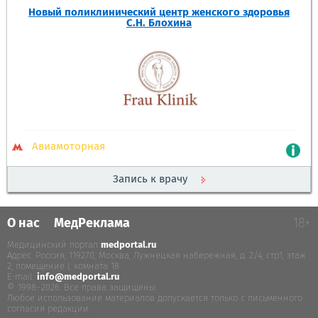
Новый поликлинический центр женского здоровья
С.Н. Блохина
Авиамоторная
Запись к врачу
О нас
МедРеклама
18+
Медицинский портал
medportal.ru
.
Адрес: Россия, 119270, Москва, Лужнецкая набережная, д. 2/4, стр.1, этаж
2, помещение I, комната 18
E-mail:
info@medportal.ru
© 1998–2026. Все права защищены.
Любое использование материалов допускается только с письменного
согласия редакции.