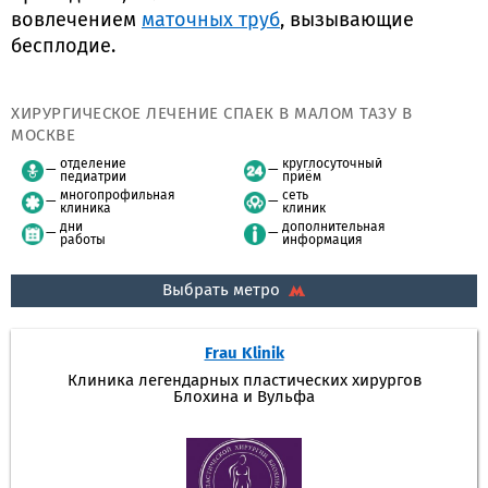
вовлечением
маточных труб
, вызывающие
бесплодие.
ХИРУРГИЧЕСКОЕ ЛЕЧЕНИЕ СПАЕК В МАЛОМ ТАЗУ В
МОСКВЕ
отделение
круглосуточный
педиатрии
приём
многопрофильная
сеть
клиника
клиник
дни
дополнительная
работы
информация
Выбрать метро
Frau Klinik
Клиника легендарных пластических хирургов
Блохина и Вульфа