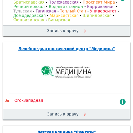
Братиславская
•
Полежаевская
•
Проспект Мира
•
Речной вокзал
•
Водный стадион
•
Баррикадная
•
Тульская
•
Таганская
•
Теплый Стан
•
Университет
•
Домодедовская
•
Марксистская
•
Шипиловская
•
Фонвизинская
•
Бутырская
Запись к врачу
Лечебно-диагностический центр "Медицина"
Юго-Западная
Запись к врачу
Детская клиника "Фэнтези"