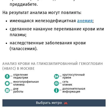
преддиабете.
На результат анализа могут повлиять:
имеющаяся железодефицитная
анемия
;
сделанное накануне переливание крови или
плазмы;
наследственные заболевания крови
(талассемия).
АНАЛИЗ КРОВИ НА ГЛИКОЗИЛИРОВАННЫЙ ГЕМОГЛОБИН
(НBA1C) В МОСКВЕ
отделение
круглосуточный
педиатрии
приём
многопрофильная
сеть
клиника
клиник
дни
дополнительная
работы
информация
Выбрать метро