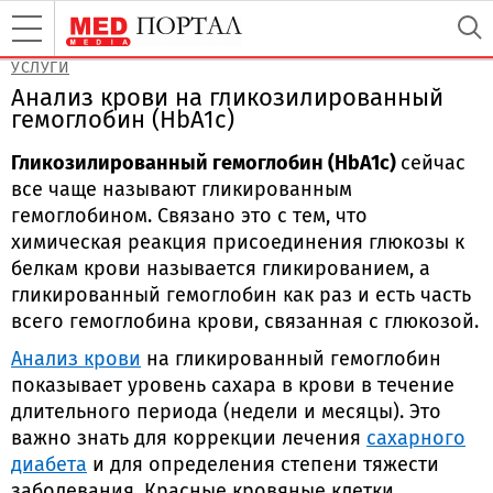
УСЛУГИ
Анализ крови на гликозилированный
гемоглобин (НbA1c)
Гликозилированный гемоглобин (HbA1c)
сейчас
все чаще называют гликированным
гемоглобином. Связано это с тем, что
химическая реакция присоединения глюкозы к
белкам крови называется гликированием, а
гликированный гемоглобин как раз и есть часть
всего гемоглобина крови, связанная с глюкозой.
Анализ крови
на гликированный гемоглобин
показывает уровень сахара в крови в течение
длительного периода (недели и месяцы). Это
важно знать для коррекции лечения
сахарного
диабета
и для определения степени тяжести
заболевания. Красные кровяные клетки