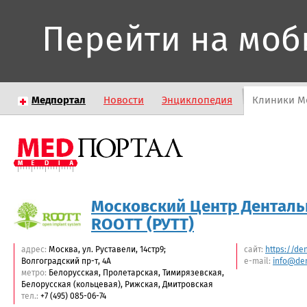
Перейти на моб
Медпортал
Новости
Энциклопедия
Клиники М
Московский Центр Денталь
ROOTT (РУТТ)
адрес:
Москва, ул. Руставели, 14стр9;
сайт:
https://den
Волгоградский пр-т, 4А
e-mail:
info@den
метро:
Белорусская, Пролетарская, Тимирязевская,
Белорусская (кольцевая), Рижская, Дмитровская
тел.:
+7 (495) 085-06-74