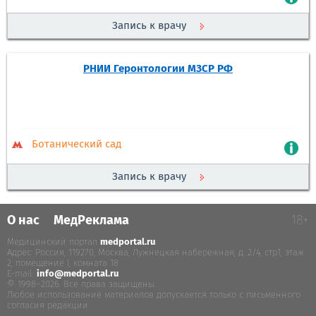
Запись к врачу
РНИИ Геронтологии МЗСР РФ
Ботанический сад
Запись к врачу
О нас
МедРеклама
18+
Медицинский портал
medportal.ru
.
Адрес: Россия, 119270, Москва, Лужнецкая набережная, д. 2/4, стр.1, этаж
2, помещение I, комната 18
E-mail:
info@medportal.ru
© 1998–2026. Все права защищены.
Любое использование материалов допускается только с письменного
согласия редакции.