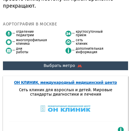
прекращают.
АОРТОГРАФИЯ В МОСКВЕ
отделение
круглосуточный
педиатрии
приём
многопрофильная
сеть
клиника
клиник
дни
дополнительная
работы
информация
Выбрать метро
ОН КЛИНИК, международный медицинский центр
Сеть клиник для взрослых и детей. Мировые
стандарты диагностики и лечения