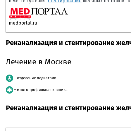
в месте сужения.
Стентирование
желчных протоков сч
medportal.ru
Реканализация и стентирование жел
Лечение в Москве
– отделение педиатрии
– многопрофильная клиника
Реканализация и стентирование желч