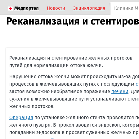
Медпортал
Новости
Энциклопедия
Клиники М
Реканализация и стентиро
Реканализация и стентирование желчных протоков —
путей для нормализации оттока желчи.
Нарушение оттока желчи может происходить из-за д
процессов в желчевыводящих путях с последующим
с
застоя возможно необратимое поражение
печени
. Дл
сужения в желчевыводящие пути устанавливают стен
желчных протоков.
Операция
по установке желчного стента проводится п
желчного пузыря. В прокол вводится эндоскоп, котор
попадании эндоскопа в просвет суженных желчных про