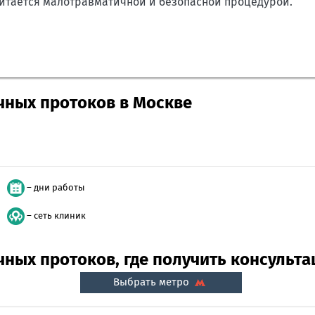
итается малотравматичной и безопасной процедурой.
чных протоков в Москве
– дни работы
– сеть клиник
ных протоков, где получить консульт
Выбрать метро