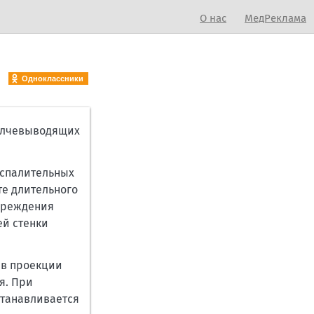
О нас
МедРеклама
Одноклассники
желчевыводящих
оспалительных
ате длительного
упреждения
ей стенки
 в проекции
я. При
станавливается