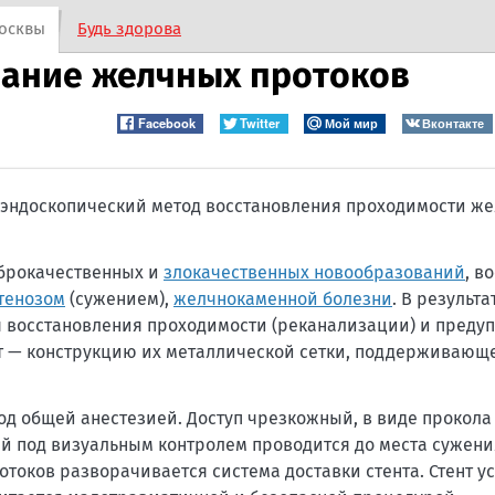
осквы
Будь здорова
вание желчных протоков
Facebook
Twitter
Мой мир
Вконтакте
 эндоскопический метод восстановления проходимости 
оброкачественных и
злокачественных новообразований
, в
тенозом
(сужением),
желчнокаменной болезни
. В результ
я восстановления проходимости (реканализации) и пред
т — конструкцию их металлической сетки, поддерживающ
од общей анестезией. Доступ чрезкожный, в виде прокола
ый под визуальным контролем проводится до места сужени
токов разворачивается система доставки стента. Стент у