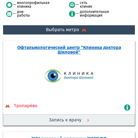
многопрофильная
сеть
клиника
клиник
дни
дополнительная
работы
информация
Выбрать метро
Офтальмологический центр "Клиника доктора
Шиловой"
Тропарёво
Запись к врачу