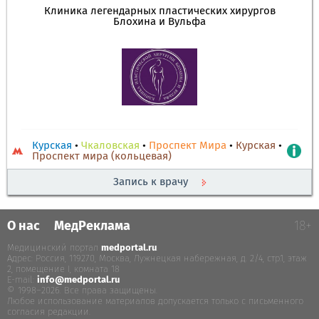
Клиника легендарных пластических хирургов
Блохина и Вульфа
Курская
•
Чкаловская
•
Проспект Мира
•
Курская
•
Проспект мира (кольцевая)
Запись к врачу
О нас
МедРеклама
18+
Медицинский портал
medportal.ru
.
Адрес: Россия, 119270, Москва, Лужнецкая набережная, д. 2/4, стр.1, этаж
2, помещение I, комната 18
E-mail:
info@medportal.ru
© 1998–2026. Все права защищены.
Любое использование материалов допускается только с письменного
согласия редакции.