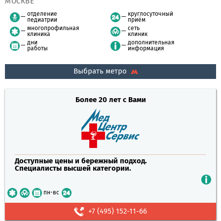
МОСКВЕ
отделение
круглосуточный
педиатрии
приём
многопрофильная
сеть
клиника
клиник
дни
дополнительная
работы
информация
Выбрать метро
Более 20 лет с Вами
Доступные цены и бережный подход.
Специалисты высшей категории.
пн-вс
+7 (495) 152-11-66