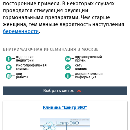
посторонние примеси. В некоторых случаях
проводится стимуляция овуляции
гормональными препаратами. Чем старше
женщина, тем меньше вероятность наступления
беременности
.
ВНУТРИМАТОЧНАЯ ИНСЕМИНАЦИЯ В МОСКВЕ
отделение
круглосуточный
педиатрии
приём
многопрофильная
сеть
клиника
клиник
дни
дополнительная
работы
информация
Выбрать метро
Клиника "Центр ЭКО"