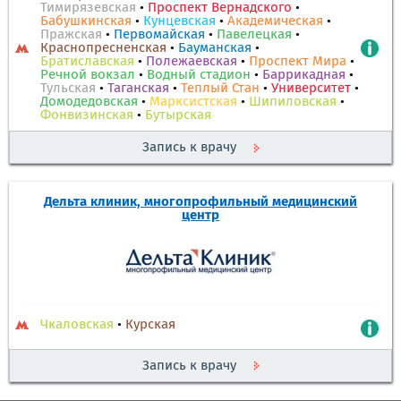
Тимирязевская
•
Проспект Вернадского
•
Бабушкинская
•
Кунцевская
•
Академическая
•
Пражская
•
Первомайская
•
Павелецкая
•
Краснопресненская
•
Бауманская
•
Братиславская
•
Полежаевская
•
Проспект Мира
•
Речной вокзал
•
Водный стадион
•
Баррикадная
•
Тульская
•
Таганская
•
Теплый Стан
•
Университет
•
Домодедовская
•
Марксистская
•
Шипиловская
•
Фонвизинская
•
Бутырская
Запись к врачу
Дельта клиник, многопрофильный медицинский
центр
Чкаловская
•
Курская
Запись к врачу