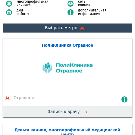
многопрофильная
сеть
клиника
клиник
дни
дополнительная
работы
информация
Выбрать метро
ПолиКлиника Отрадное
Отрадное
Запись к врачу
Дельта клиник, многопрофильный медицинский
центр