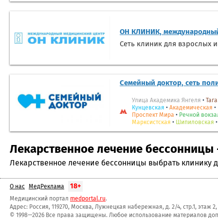
ОН КЛИНИК, международный
Сеть клиник для взрослых и
Семейный доктор, сеть пол
Улица Академика Янгеля
•
Тага
Кунцевская
•
Академическая
•
Проспект Мира
•
Речной вокза
Марксистская
•
Шипиловская
Лекарственное лечение бессонницы -
Лекарственное лечение бессонницы выбрать клинику дл
18+
О нас
МедРеклама
Медицинский портал
medportal.ru
.
Адрес: Россия, 119270, Москва, Лужнецкая набережная, д. 2/4, стр.1, этаж 2
© 1998—2026 Все права защищены. Любое использование материалов допу