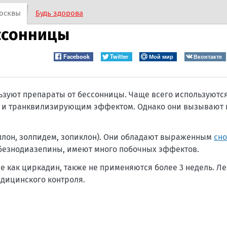
осквы
Будь здорова
ссонницы
Facebook
Twitter
Мой мир
Вконтакте
зуют препараты от бессонницы. Чаще всего используются
 и транквилизирующим эффектом. Однако они вызывают 
плон, золпидем, зопиклон). Они обладают выраженным
сн
и безнодиазепины, имеют много побочных эффектов.
е как циркадин, также не применяются более 3 недель. Л
дицинского контроля.