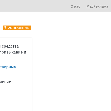
О нас
МедРеклама
Одноклассники
 средства
привыкание и
отворным
ечение