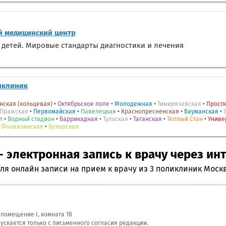
 медицинский центр
 детей. Мировые стандарты диагностики и лечения
иклиник
нская (кольцевая)
•
Октябрьское поле
•
Молодежная
•
Тимирязевская
•
Проспе
Пражская
•
Первомайская
•
Павелецкая
•
Краснопресненская
•
Бауманская
•
л
•
Водный стадион
•
Баррикадная
•
Тульская
•
Таганская
•
Теплый Стан
•
Униве
•
Фонвизинская
•
Бутырская
 электронная запись к врачу через ин
я онлайн записи на прием к врачу из 3 поликлиник Моск
, помещение I, комната 18
скается только с письменного согласия редакции.