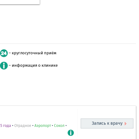
– круглосуточный приём
– информация о клинике
Запись к врачу
5 года
•
Отрадное
•
Аэропорт
•
Сокол
•