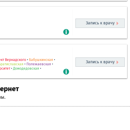
Запись к врачу
кт Вернадского
•
Бабушкинская
•
Запись к врачу
Братиславская
•
Полежаевская
•
рситет
•
Домодедовская
•
тернет
вы.