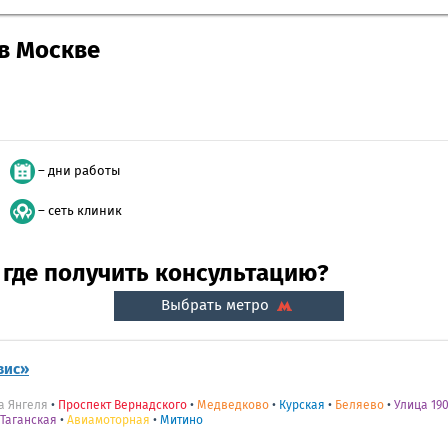
в Москве
– дни работы
– сеть клиник
 где получить консультацию?
Выбрать метро
вис»
а Янгеля
•
Проспект Вернадского
•
Медведково
•
Курская
•
Беляево
•
Улица 190
Таганская
•
Авиамоторная
•
Митино