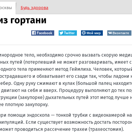
осквы
Будь здорова
из гортани
Facebook
Twitter
Мой мир
Вконтакте
инородное тело, необходимо срочно вызвать скорую мед
ных путей (потерпевший не может разговаривать, имеет 
родного тела применяют метод Геймлиха. Человек, которы
страдавшего и обхватывает его сзади так, чтобы ладони
бер. Одну руку сжимают в кулак (большой палец находитс
 двигают на себя и вверх. Процедуру выполняют до тех по
рукции (закупорке) дыхательных путей этот метод лучше 
е плотную закупорку.
ри помощи эндоскопа — тонкой трубки с видеокамерой на 
ипуляций. Если существует возможность достать посторо
 может проводиться рассечение трахеи (трахеостомия).