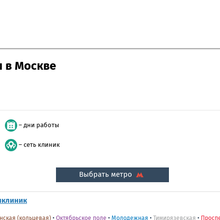
и в Москве
– дни работы
– сеть клиник
Выбрать метро
иклиник
нская (кольцевая)
•
Октябрьское поле
•
Молодежная
•
Тимирязевская
•
Проспе