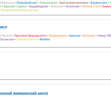
Пражская
•
Первомайская
•
Павелецкая
•
Краснопресненская
•
Бауманская
•
л
•
Водный стадион
•
Баррикадная
•
Тульская
•
Таганская
•
Теплый Стан
•
Униве
•
Фонвизинская
•
Бутырская
вис»
а Янгеля
•
Проспект Вернадского
•
Медведково
•
Курская
•
Беляево
•
Улица 190
Таганская
•
Авиамоторная
•
Митино
ильный медицинский центр