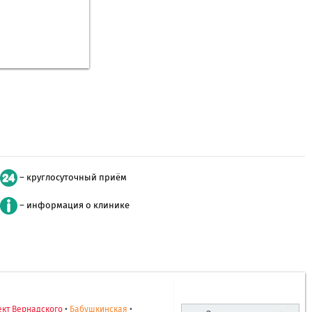
– круглосуточный приём
– информация о клинике
кт Вернадского
•
Бабушкинская
•