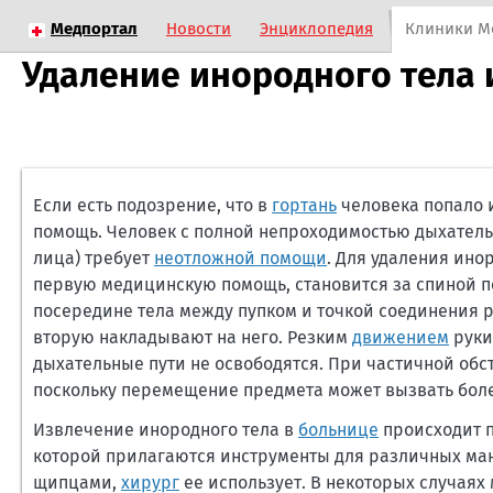
Медпортал
Новости
Энциклопедия
Клиники М
Удаление инородного тела 
Если есть подозрение, что в
гортань
человека попало 
помощь. Человек с полной непроходимостью дыхатель
лица) требует
неотложной помощи
. Для удаления ино
первую медицинскую помощь, становится за спиной по
посередине тела между пупком и точкой соединения ре
вторую накладывают на него. Резким
движением
руки
дыхательные пути не освободятся. При частичной обст
поскольку перемещение предмета может вызвать боле
Извлечение инородного тела в
больнице
происходит п
которой прилагаются инструменты для различных ман
щипцами,
хирург
ее использует. В некоторых случаях