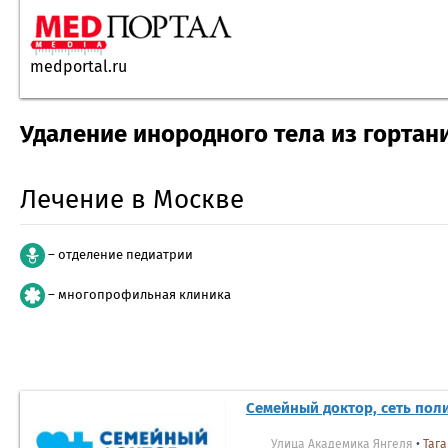
medportal.ru
Удаление инородного тела из гортан
Лечение в Москве
– отделение педиатрии
– многопрофильная клиника
Семейный доктор, сеть пол
Улица Академика Янгеля
•
Тага