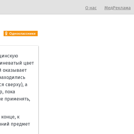
О нас
МедРеклама
Одноклассники
ицинскую
синеватый цвет
й оказывает
 находились
я сверху), а
р, пока
не применять,
конце, к
нний предмет