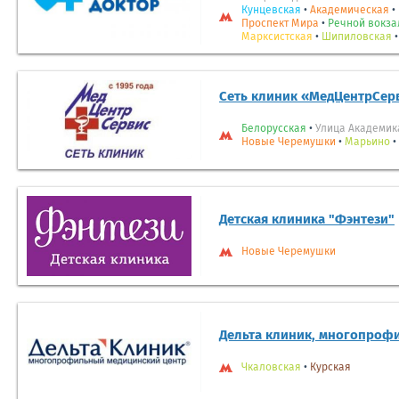
Кунцевская
•
Академическая
•
Проспект Мира
•
Речной вокза
Марксистская
•
Шипиловская
Сеть клиник «МедЦентрСер
Белорусская
•
Улица Академик
Новые Черемушки
•
Марьино
•
Детская клиника "Фэнтези"
Новые Черемушки
Дельта клиник, многопроф
Чкаловская
•
Курская