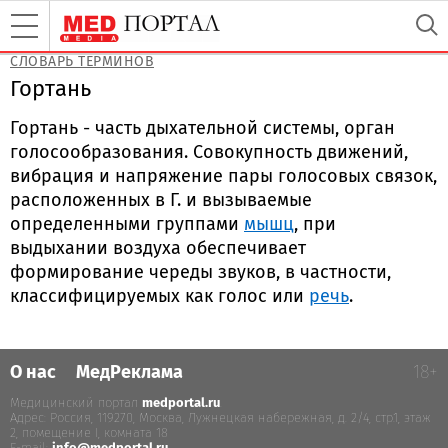
СЛОВАРЬ ТЕРМИНОВ
Гортань
Гортань - часть дыхательной системы, орган
голосообразования. Совокупность движений,
вибрация и напряжение пары голосовых связок,
расположенных в Г. и вызываемые
определенными группами
мышц
, при
выдыхании воздуха обеспечивает
формирование череды звуков, в частности,
классифицируемых как голос или
речь
.
О нас
МедРеклама
18+
Медицинский портал
medportal.ru
.
Адрес: Россия, 119270, Москва, Лужнецкая набережная, д. 2/4, стр.1, этаж
2, помещение I, комната 18