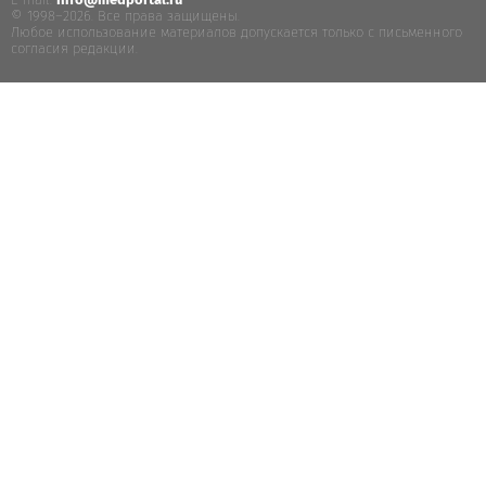
E-mail:
info@medportal.ru
© 1998–2026. Все права защищены.
Любое использование материалов допускается только с письменного
согласия редакции.