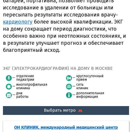
батарей, портативна, позволяет проводить
исследование в удалении от больницы или
пересылать результаты исследования врачу-
кардиологу
более высокой квалификации. ЭКГ
на дому сокращает период диагностики, что
особенно важно при неотложных состояниях, и
в результате улучшает прогноз и обеспечивает
благоприятный исход.
ЭКГ (ЭЛЕКТРОКАРДИОГРАФИЯ) НА ДОМУ В МОСКВЕ
отделение
круглосуточный
педиатрии
приём
многопрофильная
сеть
клиника
клиник
дни
дополнительная
работы
информация
Выбрать метро
ОН КЛИНИК, международный медицинский центр