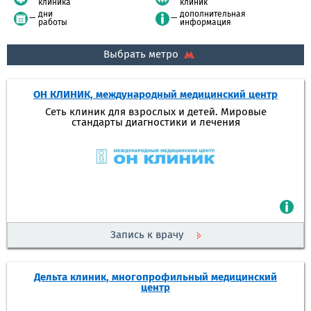
клиника
клиник
дни
дополнительная
работы
информация
Выбрать метро
ОН КЛИНИК, международный медицинский центр
Сеть клиник для взрослых и детей. Мировые
стандарты диагностики и лечения
Запись к врачу
Дельта клиник, многопрофильный медицинский
центр