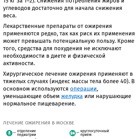
15 кг за 1–2). Снижения потребления жиров и
углеводов достаточно для начала снижения
веса.
Лекарственные препараты от ожирения
применяются редко, так как риск их применения
может превышать потенциальную пользу. Кроме
того, средства для похудения не исключают
необходимости в диете и физической
активности.
Хирургическое лечение ожирения применяют в
тяжелых случаях (индекс массы тела более 40). В
основном используются
операции
,
уменьшающие объем
желудка
или нарушающие
нормальное пищеварение.
ЛЕЧЕНИЕ ОЖИРЕНИЯ В МОСКВЕ
отделение
круглосуточный
педиатрии
приём