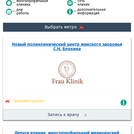
многопрофильная
сеть
клиника
клиник
дни
дополнительная
работы
информация
Выбрать метро
Новый поликлинический центр женского здоровья
С.Н. Блохина
Авиамоторная
Запись к врачу
Дельта клиник, многопрофильный медицинский