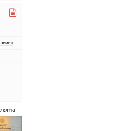
анемия
икаты