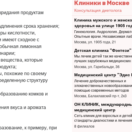
Клиники в Москве
Консультация диетолога
придания продуктам
Клиника мужского и женско
удлинения срока хранения;
здоровья на улице 1905 го
Гинекология. Андрология. Дермат
ры кислотности,
Опытные врачи. Независимая ла
 имеют сходное с
Москва, ул. 1905 года, 21
0 обычная лимонная
Детская клиника "Фэнтези"
инарии;
Мы лечим детей так же качественн
. вещества, которые
лучших зарубежных медицинских 
одукта;
Москва, ул. Гарибальди, 36
ы, похожие по своему
Медицинский центр "Эдис 
ределенную структуру
Лечение доброкачественных и
злокачественных новообразовани
помощью современных методов
бразованию комков и
Москва, Балаклавский пр-т, 2к3
ОН КЛИНИК, международн
ния вкуса и аромата
медицинский центр
Сеть клиник для взрослых и дете
стандарты диагностики и лечения
8 филиалов
зование, к примеру, при