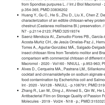
from Spondias purpurea L. // Int J Biol Macromol 
p.354-365; PMID:33836202
Huang Y., Gu C., He S., Zhu D., Liu X., Chen Z. 
characterization of an edible chitosan-whey protei
chestnut (Castanea mollissima Bl.) preservation. //
N7 - p.2114-2123; PMID:32519374
Saenz-Mendoza AI., Zamudio-Flores PB., García-
Acosta-Muñiz CH., de Jesús Ornelas-Paz J., Her
Torres A., Aguilar-González MÁ., Salgado-Delgado
insect chitosan films from Tenebrio molitor and Br
comparison with commercial chitosan of different mo
Macromol - 2020 - Vol160 - NNULL - p.953-963;
Alves D., Cerqueira MA., Pastrana LM., Sillankor
cocktail and cinnamaldehyde on sodium alginate em
food contamination by Escherichia coli and Salmone
Int - 2020 - Vol128 - NNULL - p.108791; PMID:31
Zhang R., Lan W., Ding J., Ahmed S., Qin W., He L
Antibacterial Film on Storage Quality of Passion Frui
Molecules - 2019 - Vol24 - N18 - p.; PMID:315332