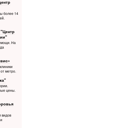
центр
ты более 14
ей.
 "Центр
ии"
омощи. На
ода
рвис»
 клиники
 от метро.
ка"
ории.
ные цены.
оровья
и видов
ти