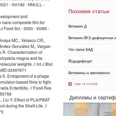
- 2021 - Vol182 - NNULL -
Похожие статьи
Development and
n nano composite film for
Витамин Д
 J Food Sci - 2020 - Vol85 -
Витамин-B12-дефицитная 
Anaya MC., Velasco CR.,
nández-González M., Vargas-
Что такое БАД
 R. Characterization of
achystola magna and its
Йододефицит
lecular weights. // Int J Biol
 PMID:32497671
Витамины и авитаминоз
va S. Entrapment of a phage
ulsion-based films to fight
ЕЩЕ 10 СТАТЕЙ
lla Enteritidis. // Food Res
955758
Дипломы и сертиф
., Liu Y. Effect of PLA/PBAT
t during the Shelf-Life. //
73