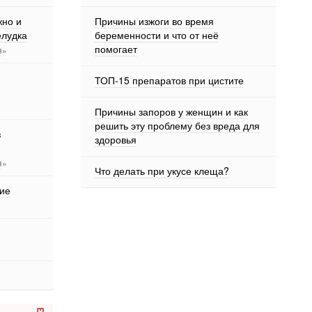
жно и
Причины изжоги во время
елудка
беременности и что от неё
помогает
я
»
ТОП-15 препаратов при цистите
Причины запоров у женщин и как
решить эту проблему без вреда для
з
здоровья
я
»
Что делать при укусе клеща?
ние