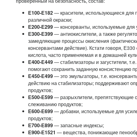
проверенный на безопасность, состав:
Е100-Е182
— красители, использующиеся для 
различной окраски;
Е200-Е299
— консерванты, используемые для 
Е300-Е399
— антиокислители, а также регулято
замедляющие процессы окисления (фактически
консервантами действие). Кстати говоря, Е33
кислота, часто применяемая и в домашней кул
Е400-Е449
— стабилизаторы и загустители, т.е
помогают сохранить заданную консистенцию пр
Е450-Е499
— это эмульгаторы, т.е. консервант
действию на стабилизаторы; поддерживают оп
продуктов;
Е500-Е599
— разрыхлители, препятствующие о
слеживанию продуктов;
Е600-Е699
— добавки, используемые для усиле
продуктов;
Е700-Е899
— запасные индексы;
Е900-Е1521
— вещества, понижающие пенообра