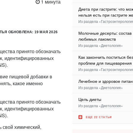
1 минута
Диета при гастрите: что мо
нельзя есть при гастрите ж
Из раздела «
Гастроэнтерологи
ТЬЯ ОБНОВЛЕНА: 19 МАЯ 2026
Молочные десерты: состав
любимых лакомств
Из раздела «
Диетология
»
бщества принято обозначать
Как закончить поститься бе
ок, идентифицированных
проблем для пищеварения
NS).
Из раздела «
Гастроэнтерологи
твие пищевой добавки в
Лечебное и здоровое пита
онять, какое именно
Из раздела «
Диетология
»
Цель диеты
бщества принято обозначать
Из раздела «
Диетология
»
ок, идентифицированных
NS).
ЕЩЕ 22 СТАТЬИ
ь свой химический,