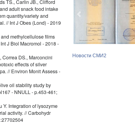
 TS., Carlin JB., Clifford
 and adult snack food intake
em quantity/variety and
Предыдущий
. // Int J Obes (Lond) - 2019
n and methylcellulose films
 Int J Biol Macromol - 2018 -
Новости СМИ2
, Correa DS., Marconcini
toxic effects of silver
pa. // Environ Monit Assess -
ve oil stability study by
Vol167 - NNULL - p.453-461;
 Y. Integration of lysozyme
ial activity. // Carbohydr
D:27702504