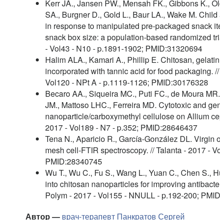
Kerr JA., Jansen PW., Mensah FK., Gibbons K., Olds
SA., Burgner D., Gold L., Baur LA., Wake M. Child
in response to manipulated pre-packaged snack it
snack box size: a population-based randomized trial
- Vol43 - N10 - p.1891-1902; PMID:31320694
Halim ALA., Kamari A., Phillip E. Chitosan, gelati
incorporated with tannic acid for food packaging. //
Vol120 - NPt A - p.1119-1126; PMID:30176328
Becaro AA., Siqueira MC., Puti FC., de Moura MR.
JM., Mattoso LHC., Ferreira MD. Cytotoxic and geno
nanoparticle/carboxymethyl cellulose on Allium ce
2017 - Vol189 - N7 - p.352; PMID:28646437
Tena N., Aparicio R., García-González DL. Virgin oli
mesh cell-FTIR spectroscopy. // Talanta - 2017 - 
PMID:28340745
Wu T., Wu C., Fu S., Wang L., Yuan C., Chen S., Hu
into chitosan nanoparticles for improving antibacter
Polym - 2017 - Vol155 - NNULL - p.192-200; PMI
Автор —
врач-терапевт
Панкратов Сергей