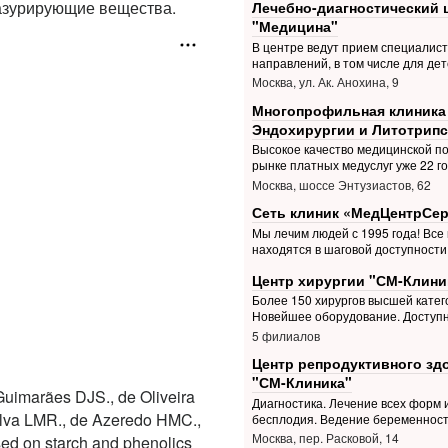
глазурирующие вещества.
Лечебно-диагностический 
"Медицина"
В центре ведут прием специалис
направлений, в том числе для дет
Москва, ул. Ак. Анохина, 9
Многопрофильная клиника
Эндохирургии и Литотрипс
Высокое качество медицинской п
рынке платных медуслуг уже 22 г
Москва, шоссе Энтузиастов, 62
Сеть клиник «МедЦентрСе
Мы лечим людей с 1995 года! Все
находятся в шаговой доступности
Центр хирургии "СМ-Клини
Более 150 хирургов высшей катег
Новейшее оборудование. Доступ
5 филиалов
Центр репродуктивного зд
"СМ-Клиника"
uimarães DJS., de Oliveira
Диагностика. Лечение всех форм 
Silva LMR., de Azeredo HMC.,
бесплодия. Ведение беременнос
Москва, пер. Расковой, 14
ed on starch and phenolics