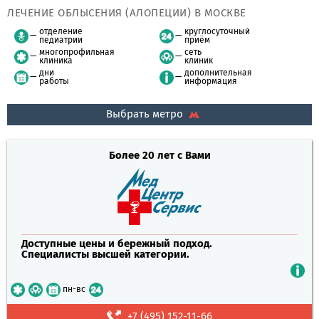
ЛЕЧЕНИЕ ОБЛЫСЕНИЯ (АЛОПЕЦИИ) В МОСКВЕ
отделение
круглосуточный
педиатрии
приём
многопрофильная
сеть
клиника
клиник
дни
дополнительная
работы
информация
Выбрать метро
Более 20 лет с Вами
Доступные цены и бережный подход.
Специалисты высшей категории.
пн-вс
+7 (495) 152-11-66