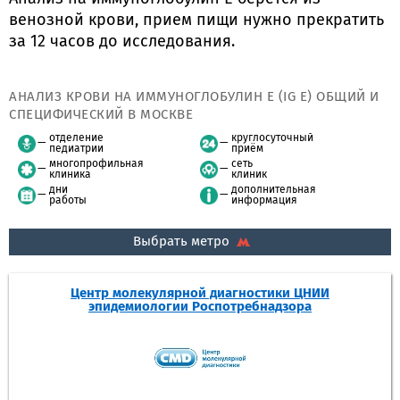
венозной крови, прием пищи нужно прекратить
за 12 часов до исследования.
АНАЛИЗ КРОВИ НА ИММУНОГЛОБУЛИН Е (IG E) ОБЩИЙ И
СПЕЦИФИЧЕСКИЙ В МОСКВЕ
отделение
круглосуточный
педиатрии
приём
многопрофильная
сеть
клиника
клиник
дни
дополнительная
работы
информация
Выбрать метро
Центр молекулярной диагностики ЦНИИ
эпидемиологии Роспотребнадзора