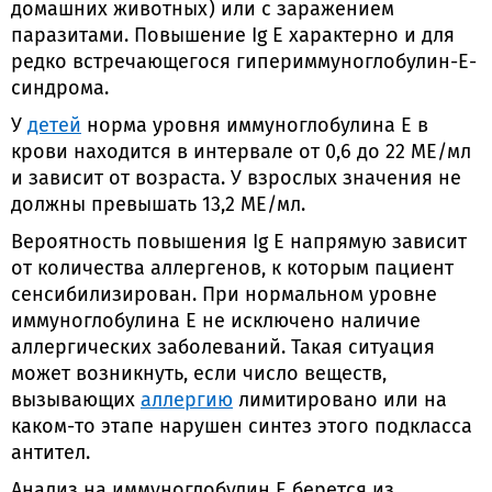
домашних животных) или с заражением
паразитами. Повышение Ig E характерно и для
редко встречающегося гипериммуноглобулин-Е-
синдрома.
У
детей
норма уровня иммуноглобулина Е в
крови находится в интервале от 0,6 до 22 МЕ/мл
и зависит от возраста. У взрослых значения не
должны превышать 13,2 МЕ/мл.
Вероятность повышения Ig E напрямую зависит
от количества аллергенов, к которым пациент
сенсибилизирован. При нормальном уровне
иммуноглобулина Е не исключено наличие
аллергических заболеваний. Такая ситуация
может возникнуть, если число веществ,
вызывающих
аллергию
лимитировано или на
каком-то этапе нарушен синтез этого подкласса
антител.
Анализ на иммуноглобулин Е берется из