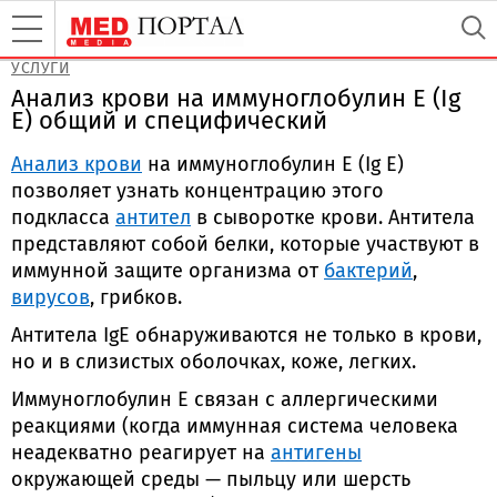
УСЛУГИ
Анализ крови на иммуноглобулин Е (Ig
E) общий и специфический
Анализ крови
на иммуноглобулин Е (Ig E)
позволяет узнать концентрацию этого
подкласса
антител
в сыворотке крови. Антитела
представляют собой белки, которые участвуют в
иммунной защите организма от
бактерий
,
вирусов
, грибков.
Антитела IgE обнаруживаются не только в крови,
но и в слизистых оболочках, коже, легких.
Иммуноглобулин Е связан с аллергическими
реакциями (когда иммунная система человека
неадекватно реагирует на
антигены
окружающей среды — пыльцу или шерсть