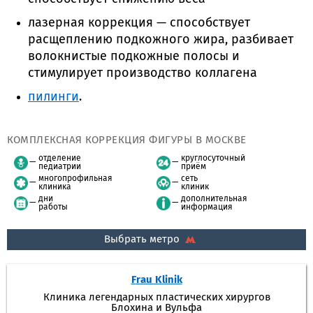
лазерная коррекция — способствует
расщеплению подкожного жира, разбивает
волокнистые подкожные полосы и
стимулирует производство коллагена
пилинги
.
КОМПЛЕКСНАЯ КОРРЕКЦИЯ ФИГУРЫ В МОСКВЕ
отделение
круглосуточный
педиатрии
приём
многопрофильная
сеть
клиника
клиник
дни
дополнительная
работы
информация
Выбрать метро
Frau Klinik
Клиника легендарных пластических хирургов
Блохина и Вульфа