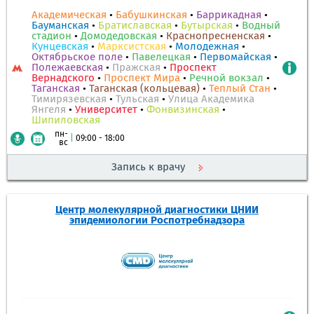
Академическая
•
Бабушкинская
•
Баррикадная
•
Бауманская
•
Братиславская
•
Бутырская
•
Водный
стадион
•
Домодедовская
•
Краснопресненская
•
Кунцевская
•
Марксистская
•
Молодежная
•
Октябрьское поле
•
Павелецкая
•
Первомайская
•
Полежаевская
•
Пражская
•
Проспект
Вернадского
•
Проспект Мира
•
Речной вокзал
•
Таганская
•
Таганская (кольцевая)
•
Теплый Стан
•
Тимирязевская
•
Тульская
•
Улица Академика
Янгеля
•
Университет
•
Фонвизинская
•
Шипиловская
пн-
|
09:00 - 18:00
вс
Запись к врачу
Центр молекулярной диагностики ЦНИИ
эпидемиологии Роспотребнадзора