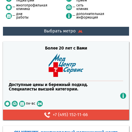
педиатрии
приём
многопрофильная
сеть
клиника
клиник
дни
дополнительная
работы
информация
Выбрать метро
Более 20 лет с Вами
Доступные цены и бережный подход.
Специалисты высшей категории.
пн-вс
+7 (495) 152-11-66