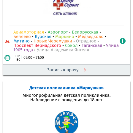
Авиамоторная
•
Аэропорт
•
Белорусская
•
Беляево
•
Курская
•
Марьино
•
Медведково
•
Митино
•
Новые Черемушки
•
Отрадное
•
Проспект Вернадского
•
Сокол
•
Таганская
•
Улица
1905 года
•
Улица Академика Янгеля
пн-
|
09:00 - 21:00
вс
Запись к врачу
Детская поликлиника «Маркушка»
Многопрофильная детская поликлиника.
Наблюдение с рождения до 18 лет