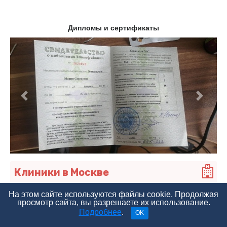
Дипломы и сертификаты
Предыдущий
Следу
Клиники в Москве
Консультация андролога-эндокринолога
На этом сайте используются файлы cookie. Продолжая
Консультация сексолога
просмотр сайта, вы разрешаете их использование.
Подробнее
.
OK
Сеть клиник «МедЦентрСервис»