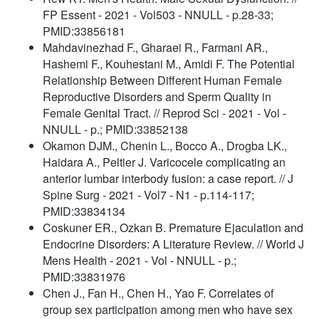
FP Essent - 2021 - Vol503 - NNULL - p.28-33;
PMID:33856181
Mahdavinezhad F., Gharaei R., Farmani AR.,
Hashemi F., Kouhestani M., Amidi F. The Potential
Relationship Between Different Human Female
Reproductive Disorders and Sperm Quality in
Female Genital Tract. // Reprod Sci - 2021 - Vol -
NNULL - p.; PMID:33852138
Okamon DJM., Chenin L., Bocco A., Drogba LK.,
Haidara A., Peltier J. Varicocele complicating an
anterior lumbar interbody fusion: a case report. // J
Spine Surg - 2021 - Vol7 - N1 - p.114-117;
PMID:33834134
Coskuner ER., Ozkan B. Premature Ejaculation and
Endocrine Disorders: A Literature Review. // World J
Mens Health - 2021 - Vol - NNULL - p.;
PMID:33831976
Chen J., Fan H., Chen H., Yao F. Correlates of
group sex participation among men who have sex