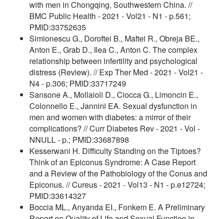
with men in Chongqing, Southwestern China. //
BMC Public Health - 2021 - Vol21 - N1 - p.561;
PMID:33752635
Simionescu G., Doroftei B., Maftei R., Obreja BE.,
Anton E., Grab D., Ilea C., Anton C. The complex
relationship between infertility and psychological
distress (Review). // Exp Ther Med - 2021 - Vol21 -
N4 - p.306; PMID:33717249
Sansone A., Mollaioli D., Ciocca G., Limoncin E.,
Colonnello E., Jannini EA. Sexual dysfunction in
men and women with diabetes: a mirror of their
complications? // Curr Diabetes Rev - 2021 - Vol -
NNULL - p.; PMID:33687898
Kesserwani H. Difficulty Standing on the Tiptoes?
Think of an Epiconus Syndrome: A Case Report
and a Review of the Pathobiology of the Conus and
Epiconus. // Cureus - 2021 - Vol13 - N1 - p.e12724;
PMID:33614327
Boccia ML., Anyanda EI., Fonkem E. A Preliminary
Report on Quality of Life and Sexual Function in