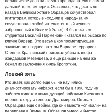
полицейское дело на любого преподавателя в самой
дальней точке империи. Оказалось, что десять лет
назад в Великом Устюге Образцов сочувствовал
агитаторам, которые «ходили в народ» (а им
сочувствовал любой интеллигентный человек,
заброшенный в Великий Устюг). В бытность же
студентом Василий Парменович катался на рысаке по
кличке Варвар. Это весьма компрометирующее
знакомство: позднее на этом Варваре террорист
Степняк-Кравчинский приезжал убивать шефа
жандармов Мезенцева, а ещё раньше на нём же
бежал из заключения князь Кропоткин.
Ловкий зять
Кто знает, как долго ещё бы не научились
диагностировать инфаркт, если бы в 1890 году не
заболел животом командующий войсками Киевского
военного округа генерал Драгомиров. Он знал
Образцова ещё с войны, где они вместе «спивали» на
переправе в Зимнице. Образцов умело и быстро