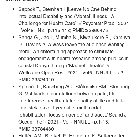
Sappok T., Steinhart I. [Leave No One Behind:
Intellectual Disability and (Mental) Illness - A
Challenge for Health Care]. // Psychiatr Prax - 2021
- Vol48 - N3 - p.115-118; PMID:33860475
Sanga G., Jao I., Mumba N., Mwalukore S., Kamuya
D., Davies A. Always leave the audience wanting
more: An entertaining approach to stimulate
engagement with health research among publics in
coastal Kenya through 'Magnet Theatre'. //
Wellcome Open Res - 2021 - Vol6 - NNULL - p.2;
PMID:33824910
Spinord L., Kassberg AC., Stålnacke BM., Stenberg
G. Multivariate correlations between pain, life
interference, health-related quality of life and full-
time sick leave 1 year after multimodal
rehabilitation, focus on gender and age. // Scand J
Occup Ther - 2021 - Vol - NNULL - p.1-15;
PMID:33784480
Hultén AM., Bjerkeli P., Holmgren K. Self-reported