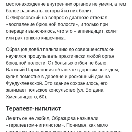
местонахождение внутренних органов не умели, а тем
более различать, который из них болит.
Склифосовский на вопрос о диагнозе отвечал
«воспаление брюшной полости», и только при
операции выяснялось, что это – аппендицит, колит
или рак тонкого кишечника.
Образцов довёл пальпацию до совершенства: он
научился прощупывать практически любой орган
брюшной полости. От больных отбоя не было.
Василий Парменович обзавёлся дорогим выездом,
купил поместье в деревне и роскошный дом на
Фундуклеевской. Это здание сохранилось, его
занимает польское консульство (ул. Богдана
Хмельницкого, 60).
Терапевт-нигилист
Лечить он не любил, Образцова называли
«терапевтом-нигилистом». Понимая, как мало
помогали тогдашние лекарства, он редко направлял