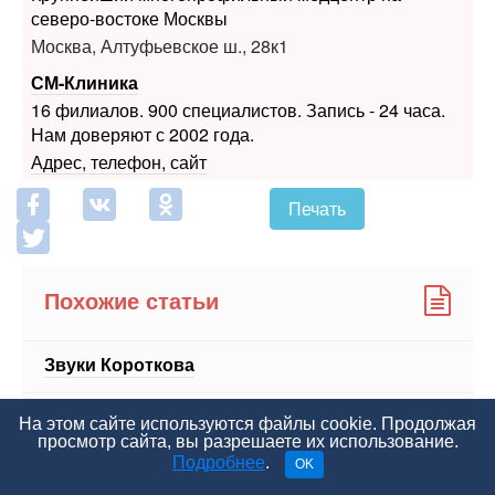
северо-востоке Москвы
Москва, Алтуфьевское ш., 28к1
СМ-Клиника
16 филиалов. 900 специалистов. Запись - 24 часа.
Нам доверяют с 2002 года.
Адрес, телефон, сайт
Печать
Похожие статьи
Звуки Короткова
Жулик-поджигатель, вор-патриот и святой
На этом сайте используются файлы cookie. Продолжая
дантист
просмотр сайта, вы разрешаете их использование.
Подробнее
.
OK
"А ну, покашляй!" Первая коронарография