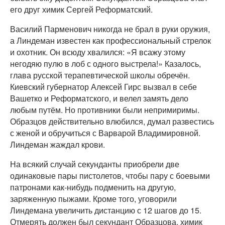
его друг химик Сергей Реформатский.
Василий Парменович никогда не брал в руки оружия,
а Линдеман известен как профессиональный стрелок
и охотник. Он всюду хвалился: «Я всажу этому
негодяю пулю в лоб с одного выстрела!» Казалось,
глава русской терапевтической школы обречён.
Киевский губернатор Алексей Гирс вызвал в себе
Вашетко и Реформатского, и велел замять дело
любым путём. Но противники были непримиримы.
Образцов действительно влюбился, думал развестись
с женой и обручиться с Варварой Владимировной.
Линдеман жаждал крови.
На всякий случай секунданты приобрели две
одинаковые пары пистолетов, чтобы пару с боевыми
патронами как-нибудь подменить на другую,
заряженную пыжами. Кроме того, уговорили
Линдемана увеличить дистанцию с 12 шагов до 15.
Отмерять должен был секундант Образцова, химик