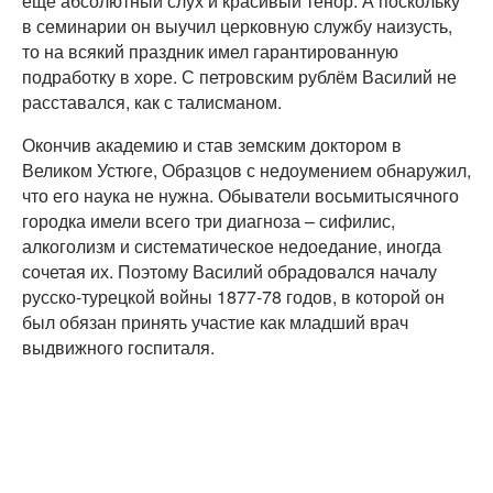
ещё абсолютный слух и красивый тенор. А поскольку
в семинарии он выучил церковную службу наизусть,
то на всякий праздник имел гарантированную
подработку в хоре. С петровским рублём Василий не
расставался, как с талисманом.
Окончив академию и став земским доктором в
Великом Устюге, Образцов с недоумением обнаружил,
что его наука не нужна. Обыватели восьмитысячного
городка имели всего три диагноза – сифилис,
алкоголизм и систематическое недоедание, иногда
сочетая их. Поэтому Василий обрадовался началу
русско-турецкой войны 1877-78 годов, в которой он
был обязан принять участие как младший врач
выдвижного госпиталя.