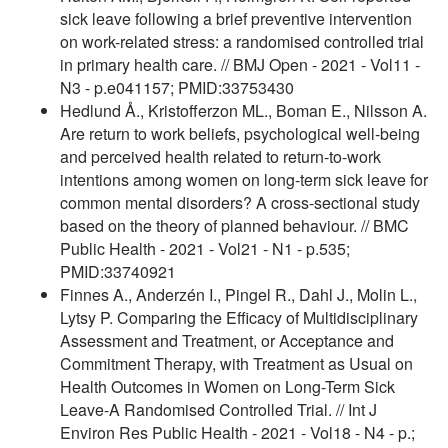
sick leave following a brief preventive intervention
on work-related stress: a randomised controlled trial
in primary health care. // BMJ Open - 2021 - Vol11 -
N3 - p.e041157; PMID:33753430
Hedlund Å., Kristofferzon ML., Boman E., Nilsson A.
Are return to work beliefs, psychological well-being
and perceived health related to return-to-work
intentions among women on long-term sick leave for
common mental disorders? A cross-sectional study
based on the theory of planned behaviour. // BMC
Public Health - 2021 - Vol21 - N1 - p.535;
PMID:33740921
Finnes A., Anderzén I., Pingel R., Dahl J., Molin L.,
Lytsy P. Comparing the Efficacy of Multidisciplinary
Assessment and Treatment, or Acceptance and
Commitment Therapy, with Treatment as Usual on
Health Outcomes in Women on Long-Term Sick
Leave-A Randomised Controlled Trial. // Int J
Environ Res Public Health - 2021 - Vol18 - N4 - p.;