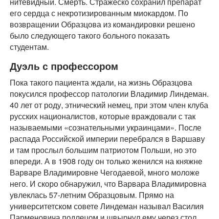
нитевидный. Смерть. Стражеско сохранил препарат
его сердца с некротизированным миокардом. По
возвращении Образцова из командировки решено
было следующего такого больного показать
студентам.
Дуэль с профессором
Пока такого пациента ждали, на жизнь Образцова
покусился профессор патологии Владимир Линдеман.
40 лет от роду, этнический немец, при этом член клуба
русских националистов, которые враждовали с так
называемыми «сознательными украинцами». После
распада Российской империи перебрался в Варшаву
и там прослыл большим патриотом Польши, но это
впереди. А в 1908 году он только женился на княжне
Варваре Владимировне Чегодаевой, много моложе
него. И скоро обнаружил, что Варвара Владимировна
увлеклась 57-летним Образцовым. Прямо на
университетском совете Линдеман называл Василия
Парменовича подлецом и швырнул ему через стол