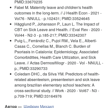
PMID:33670235
Fabel M. Maternity leave and children's health
outcomes in the long-term. // J Health Econ - 2021 -
Vol76 - NNULL - p.102431; PMID:33524645
Hägglund P., Johansson P., Laun L. The Impact of
CBT on Sick Leave and Health. // Eval Rev - 2020 -
Vol44 - N2-3 - p.185-217; PMID:33342307
Puig L., Ferrándiz C., Pujol RM., Vela E., Albertí-
Casas C., Comellas M., Blanch C. Burden of
Psoriasis in Catalonia: Epidemiology, Associated
Comorbidities, Health Care Utilization, and Sick
Leave. // Actas Dermosifiliogr - 2020 - Vol - NNULL -
p.; PMID:33290733
Coledam DHC., da Silva YM. Predictors of health-
related absenteeism, presenteeism and sick leave
among brazilian elementary school teachers: A
cross-sectional study. // Work - 2020 - Vol67 - N3 -
p.709-719; PMID:33164976
Автор —
Шифрин Михаил