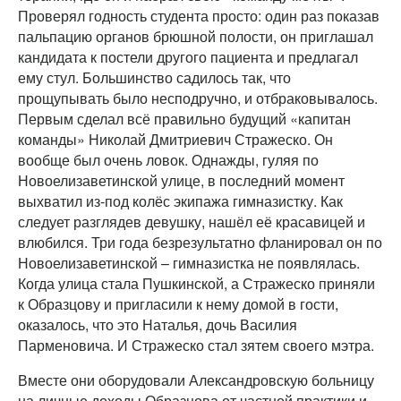
Проверял годность студента просто: один раз показав
пальпацию органов брюшной полости, он приглашал
кандидата к постели другого пациента и предлагал
ему стул. Большинство садилось так, что
прощупывать было несподручно, и отбраковывалось.
Первым сделал всё правильно будущий «капитан
команды» Николай Дмитриевич Стражеско. Он
вообще был очень ловок. Однажды, гуляя по
Новоелизаветинской улице, в последний момент
выхватил из-под колёс экипажа гимназистку. Как
следует разглядев девушку, нашёл её красавицей и
влюбился. Три года безрезультатно фланировал он по
Новоелизаветинской – гимназистка не появлялась.
Когда улица стала Пушкинской, а Стражеско приняли
к Образцову и пригласили к нему домой в гости,
оказалось, что это Наталья, дочь Василия
Парменовича. И Стражеско стал зятем своего мэтра.
Вместе они оборудовали Александровскую больницу
на личные доходы Образцова от частной практики и