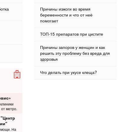
ботка
Причины изжоги во время
беременности и что от неё
помогает
ТОП-15 препаратов при цистите
Причины запоров у женщин и как
решить эту проблему без вреда для
здоровья
Что делать при укусе клеща?
рвис»
 клиники
 от метро.
 "Центр
ии"
омощи. На