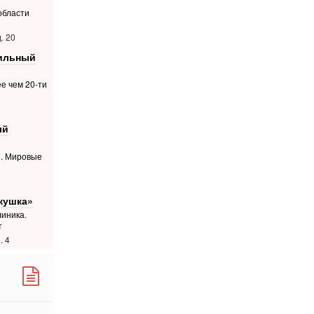
области
. 20
фильный
е чем 20-ти
ый
й. Мировые
кушка»
иника.
т
. 4