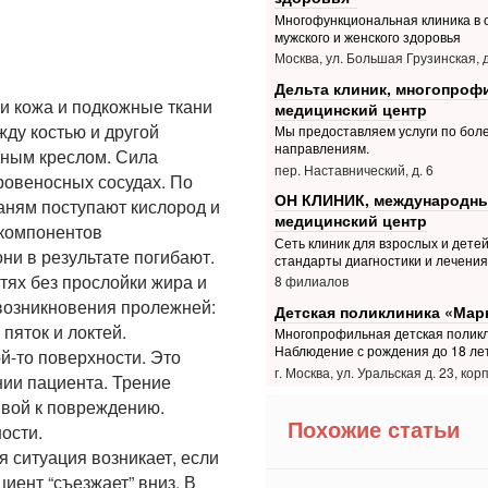
Многофункциональная клиника в 
мужского и женского здоровья
Москва, ул. Большая Грузинская, д
Дельта клиник, многопро
и кожа и подкожные ткани
медицинский центр
жду костью и другой
Мы предоставляем услуги по боле
направлениям.
дным креслом. Сила
пер. Наставнический, д. 6
ровеносных сосудах. По
ОН КЛИНИК, международн
каням поступают кислород и
медицинский центр
 компонентов
Сеть клиник для взрослых и дете
ни в результате погибают.
стандарты диагностики и лечения
тях без прослойки жира и
8 филиалов
 возникновения пролежней:
Детская поликлиника «Мар
 пяток и локтей.
Многопрофильная детская поликл
Наблюдение с рождения до 18 ле
ой-то поверхности. Это
г. Москва, ул. Уральская д. 23, корп
ии пациента. Трение
ивой к повреждению.
Похожие статьи
ости.
 ситуация возникает, если
иент “съезжает” вниз. В