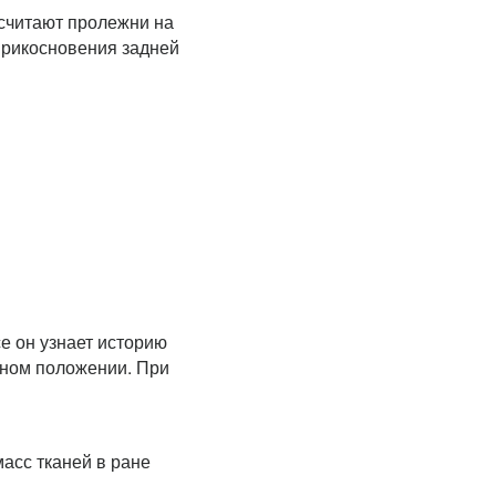
считают пролежни на
оприкосновения задней
е он узнает историю
нном положении. При
асс тканей в ране