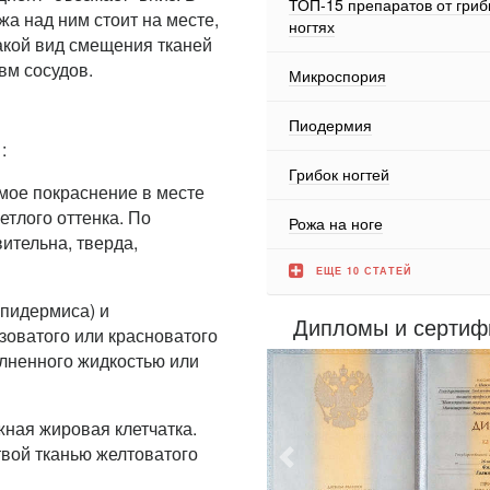
ТОП-15 препаратов от гриб
жа над ним стоит на месте,
ногтях
акой вид смещения тканей
вм сосудов.
Микроспория
Пиодермия
:
Грибок ногтей
имое покраснение в месте
етлого оттенка. По
Рожа на ноге
ительна, тверда,
ЕЩЕ 10 СТАТЕЙ
эпидермиса) и
Дипломы и сертиф
зоватого или красноватого
олненного жидкостью или
ожная жировая клетчатка.
твой тканью желтоватого
Предыдущий