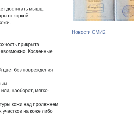
ет достигать мышц,
крыто коркой.
кожи.
Новости СМИ2
рхность прикрыта
невозможно. Косвенные
 цвет без повреждения
мым
или, наоборот, мягко-
атуры кожи над пролежнем
 участков на коже либо