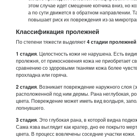
этом случае идет смещение копчика вниз, но ко
а по сути движется в обратном направлении. Т
повышает риск их повреждения из-за микротра
Классификация пролежней
По степени тяжести выделяют
4 стадии пролежней
1 стадия
. Целостность кожи не нарушена. Есть вид
пролежня, от прикосновения кожа не приобретает св
сравнению со здоровыми тканями кожа более чувств
прохладна или горяча.
2 стадия
. Возникает повреждение наружного слоя (
расположенной под ним дермы. Рана неглубокая, ро
цвета. Повреждение может иметь вид волдыря, зап
лопнувшего.
3 стадия
. Это глубокая рана, в которой видна подк
Сама язва выглядит как кратер, дно ее покрыто мер
цвета. В процесс вовлечены соседние участки кожи.