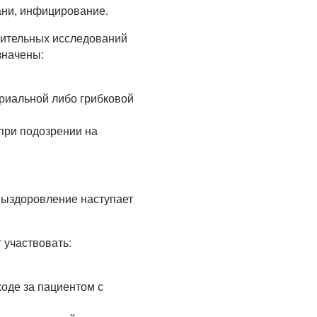
ани, инфицирование.
нительных исследований
значены:
риальной либо грибковой
при подозрении на
выздоровление наступает
 участвовать:
ходе за пациентом с