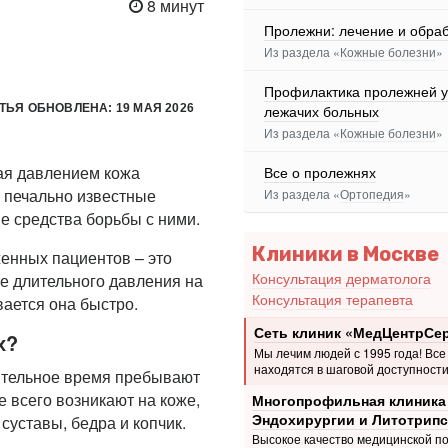
8 минут
Пролежни: лечение и обра
Из раздела «
Кожные болезни
»
Профилактика пролежней у
ТЬЯ ОБНОВЛЕНА: 19 МАЯ 2026
лежачих больных
Из раздела «
Кожные болезни
»
ая давлением кожа
Все о пролежнях
я печально известные
Из раздела «
Ортопедия
»
е средства борьбы с ними.
Клиники в Москве
енных пациентов – это
Консультация дерматолога
е длительного давления на
Консультация терапевта
вается она быстро.
Сеть клиник «МедЦентрСе
х?
Мы лечим людей с 1995 года! Все
находятся в шаговой доступности
ительное время пребывают
всего возникают на коже,
Многопрофильная клиника
Эндохирургии и Литотрипс
суставы, бедра и копчик.
Высокое качество медицинской п