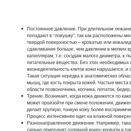
Постоянное давление. При длительном лежани
попадают в “ловушку”, так как расположены ме
твердой поверхностью – кроватью или инвали
сдавливания больше, чем давление в мелких к
капиллярам, т.е. сосудам малого диаметра, к т
питательные вещества. Без этих необходимых
жизнедеятельность клеток кожи нарушается, и о
Такая ситуация нередка в анатомических облас
мышц, где кость покрыта кожей. Частые места
области позвоночника, копчика, лопаток, бедер,
Трение. Возникает, когда кожа движется по как
может произойти при смене положения, движен
делает хрупкую, тонкую кожу более восприимч
Процесс интенсивнее идет на влажной поверхн
Разнонаправленное движение. Например, такая
сильно приподнят головной конец кровати и пац