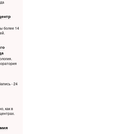
ода
центр
ты более 14
ей.
го
да
ология.
боратория
апись - 24
о, как в
центрах.
емия