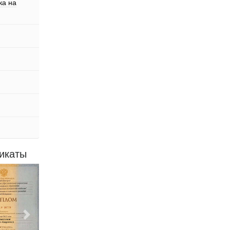
ка на
икаты
Следующий