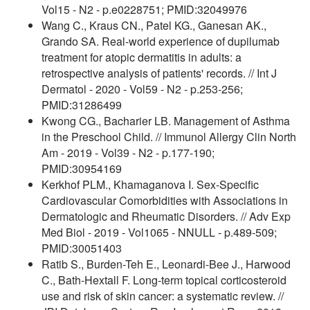
Vol15 - N2 - p.e0228751; PMID:32049976
Wang C., Kraus CN., Patel KG., Ganesan AK.,
Grando SA. Real-world experience of dupilumab
treatment for atopic dermatitis in adults: a
retrospective analysis of patients' records. // Int J
Dermatol - 2020 - Vol59 - N2 - p.253-256;
PMID:31286499
Kwong CG., Bacharier LB. Management of Asthma
in the Preschool Child. // Immunol Allergy Clin North
Am - 2019 - Vol39 - N2 - p.177-190;
PMID:30954169
Kerkhof PLM., Khamaganova I. Sex-Specific
Cardiovascular Comorbidities with Associations in
Dermatologic and Rheumatic Disorders. // Adv Exp
Med Biol - 2019 - Vol1065 - NNULL - p.489-509;
PMID:30051403
Ratib S., Burden-Teh E., Leonardi-Bee J., Harwood
C., Bath-Hextall F. Long-term topical corticosteroid
use and risk of skin cancer: a systematic review. //