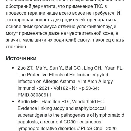
обострений дерматита, что применение ТКС в
процессе терапии чаще всего вовсе не требуется. И
это хорошая новость для родителей: препараты на
основе пимекролимуса отлично успокаивают зуд и
могут применяться даже на чувствительной коже, а
значит, малыши (и их родители!) смогут наконец спать
спокойно.
Источники
Zuo ZT., Ma Y., Sun Y., Bai CQ., Ling CH., Yuan FL.
The Protective Effects of Helicobacter pylori
Infection on Allergic Asthma. // Int Arch Allergy
Immunol - 2021 - Vol182 - N1 - p.53-64;
PMID:33080611
Kadin ME., Hamilton RG., Vonderheid EC.
Evidence linking atopy and staphylococcal
superantigens to the pathogenesis of lymphomatoid
papulosis, a recurrent CD30+ cutaneous
lymphoproliferative disorder. // PLoS One - 2020 -