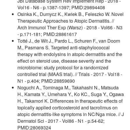
JBI Database System Rev Implement Rep - 2018 -
Vol16 - N6 - p.1387-1397; PMID:29894408
Osinka K., Dumycz K., Kwiek B., Feleszko W. Novel
Therapeutic Approaches to Atopic Dermatitis. //
Arch Immunol Ther Exp (Warsz) - 2018 - Vol66 - N3
- p.171-181; PMID:28861617
Totté J., de Wit J., Pardo L., Schuren F., van Doorn
M., Pasmans S. Targeted anti-staphylococcal
therapy with endolysins in atopic dermatitis and the
effect on steroid use, disease severity and the
microbiome: study protocol for a randomized
controlled trial (MAAS trial). // Trials - 2017 - Vol18 -
N1 - p.404; PMID:28859690
Noguchi A., Tominaga M., Takahashi N., Matsuda
H., Kamata Y., Umehara Y., Ko KC., Suga Y., Ogawa
H., Takamori K. Differences in therapeutic effects of
topically applied corticosteroid and tacrolimus on
atopic dermatitis-like symptoms in NC/Nga mice. // J
Dermatol Sci - 2017 - Vol86 - N1 - p.54-62;
PMID:28069324