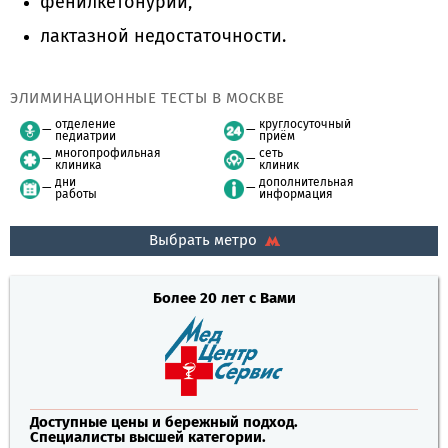
фенилкетонурии,
лактазной недостаточности.
ЭЛИМИНАЦИОННЫЕ ТЕСТЫ В МОСКВЕ
отделение
круглосуточный
педиатрии
приём
многопрофильная
сеть
клиника
клиник
дни
дополнительная
работы
информация
Выбрать метро
Более 20 лет с Вами
Доступные цены и бережный подход.
Специалисты высшей категории.