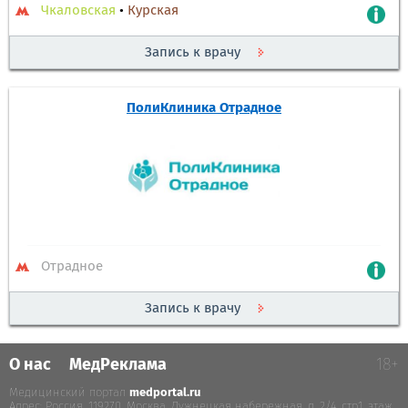
Чкаловская
•
Курская
Запись к врачу
ПолиКлиника Отрадное
Отрадное
Запись к врачу
О нас
МедРеклама
18+
Медицинский портал
medportal.ru
.
Адрес: Россия, 119270, Москва, Лужнецкая набережная, д. 2/4, стр.1, этаж