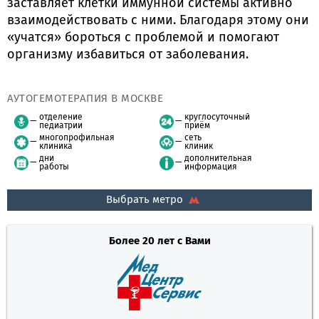
заставляет клетки иммунной системы активно
взаимодействовать с ними. Благодаря этому они
«учатся» бороться с проблемой и помогают
организму избавиться от заболевания.
АУТОГЕМОТЕРАПИЯ В МОСКВЕ
отделение
круглосуточный
педиатрии
приём
многопрофильная
сеть
клиника
клиник
дни
дополнительная
работы
информация
Выбрать метро
Более 20 лет с Вами