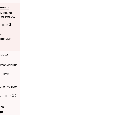
рвис»
 клиники
 от метро.
нский
и
ограмма
ника
 Оформление
, 12с3
ечение всех
с-центр, 3-й
го
да