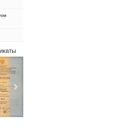
том
икаты
Следующий