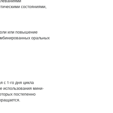
олеваниями
итическими состояниями,
боли или повышение
комбинированных оральных
 с 1-го дня цикла
ле использования мини-
которых постепенно
кращается.