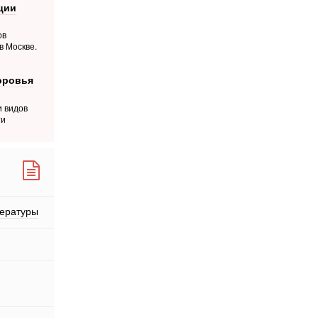
ции
ов
в Москве.
оровья
и видов
ти
пературы