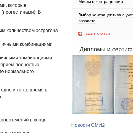
Мифы о контрацепции
ми, которые
 (прогестинами). В
Выбор контрацептива с уче
возраста
ым количеством эстрогена
ЕЩЕ 6 СТАТЕЙ
азличными комбинациями
Дипломы и сертиф
азличными комбинациями
х прием полностью
ие нормального
Предыдущий
одно и то же время в
.
Новости СМИ2
ровотечений в конце