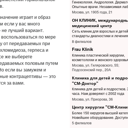
Гинекология. Андрология. Дермат
в.
Опытные врачи. Независимая ла
Москва, ул. 1905 года, 21
начение играет и образ
ОН КЛИНИК, международн
и если у вас много
медицинский центр
 не лучший вариант.
Сеть клиник для взрослых и дете
стандарты диагностики и лечения
 воспользоваться по мере
8 филиалов
ту от передаваемых при
Frau Klinik
хломидиоза, герпеса и
Клиника пластической хирургии,
се же выберете
косметологии и женского здоровь
ередаваемых половым путем
Москва, ул. Гиляровского, 55;
Но если вы замужем и
Подсосенский пер., 20А
льные контрацептивы — это
Клиника для детей и подро
тся за вами.
"СМ-Доктор"
Клиника для детей и подростков. З
часа. Нам доверяют с 2002 года
Москва, ул. Приорова, 36
Центр хирургии "СМ-Клини
Более 150 хирургов высшей катег
Новейшее оборудование. Доступ
5 филиалов