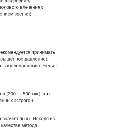
ые выделения;
полового влечения);
ением зрения);
екомендуется принимать
овышенное давление),
с заболеваниями печени, с
в (300 — 500 мкг), что
анных эстроген-
езначительны. Исходя из
 качестве метода