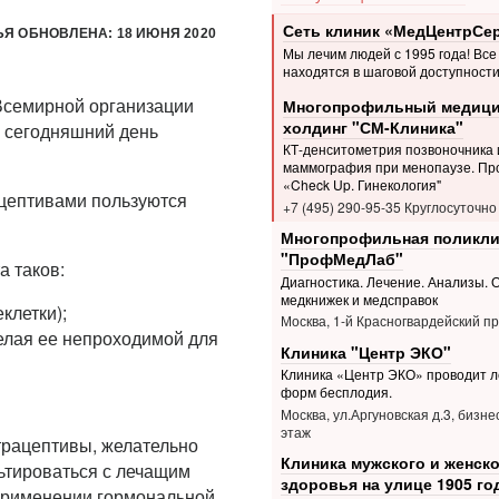
Сеть клиник «МедЦентрСе
ЬЯ ОБНОВЛЕНА: 18 ИЮНЯ 2020
Мы лечим людей с 1995 года! Все
находятся в шаговой доступности
 Всемирной организации
Многопрофильный медици
холдинг "СМ-Клиника"
 сегодняшний день
КТ-денситометрия позвоночника 
маммография при менопаузе. Пр
«Check Up. Гинекология"
ацептивами пользуются
+7 (495) 290-95-35 Круглосуточно
Многопрофильная поликли
"ПрофМедЛаб"
а таков:
Диагностика. Лечение. Анализы.
медкнижек и медсправок
клетки);
Москва, 1-й Красногвардейский пр.
делая ее непроходимой для
Клиника "Центр ЭКО"
Клиника «Центр ЭКО» проводит л
форм бесплодия.
Москва, ул.Аргуновская д.3, бизне
этаж
трацептивы, желательно
Клиника мужского и женско
ьтироваться с лечащим
здоровья на улице 1905 го
применении гормональной