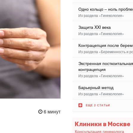
Одно кольцо – ноль пробл
Из раздела «
Гинекология
»
Защита XXI века
Из раздела «
Гинекология
»
Контрацепция после берем
Из раздела «
Беременность и р
Экстренная посткоитальна
контрацепция
Из раздела «
Гинекология
»
Барьерный метод
Из раздела «
Гинекология
»
ЕЩЕ 2 СТАТЬИ
6 минут
Клиники в Москве
Консультация гинеколога