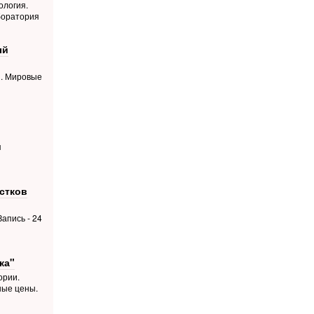
ология.
боратория
ый
й. Мировые
я
стков
апись - 24
ка"
ории.
ные цены.