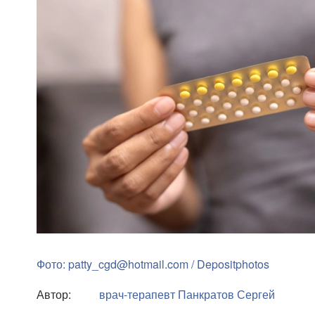
Фото: patty_cgd@hotmail.com / Depositphotos
Автор:
врач-терапевт
Панкратов Сергей