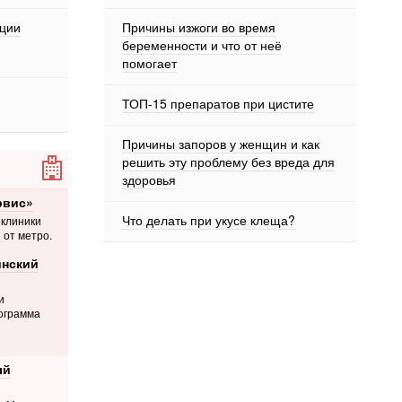
ции
Причины изжоги во время
беременности и что от неё
помогает
ТОП-15 препаратов при цистите
Причины запоров у женщин и как
решить эту проблему без вреда для
здоровья
рвис»
Что делать при укусе клеща?
 клиники
 от метро.
нский
и
ограмма
ый