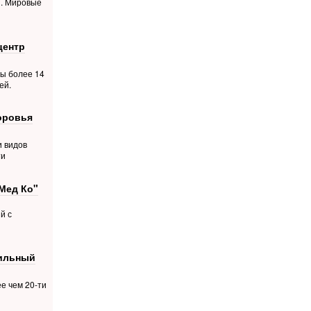
й. Мировые
центр
ты более 14
ей.
оровья
и видов
ти
Мед Ко"
й с
фильный
е чем 20-ти