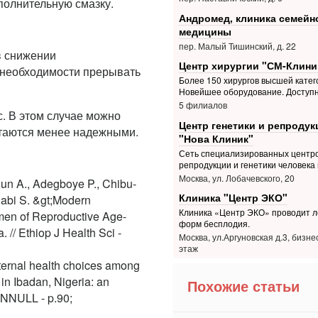
полнительную смазку.
Андромед, клиника семейн
медицины
пер. Малый Тишинский, д. 22
в снижении
Центр хирургии "СМ-Клини
в необходимости прерывать
Более 150 хирургов высшей катег
Новейшее оборудование. Доступ
5 филиалов
с. В этом случае можно
Центр генетики и репродук
итаются менее надежными.
"Нова Клиник"
Сеть специализированных центр
репродукции и генетики человека 
Москва, ул. Лобачевского, 20
dun A., Adegboye P., Chibu-
Клиника "Центр ЭКО"
labi S. &gt;Modern
Клиника «Центр ЭКО» проводит л
en of Reproductive Age-
форм бесплодия.
 // Ethiop J Health Sci -
Москва, ул.Аргуновская д.3, бизне
этаж
ternal health choices among
n Ibadan, Nigeria: an
Похожие статьи
- NNULL - p.90;