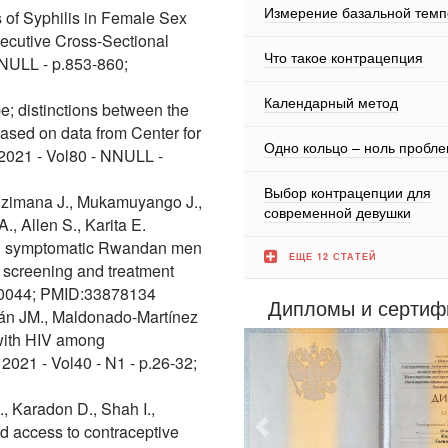
Измерение базальной тем
 of Syphilis in Female Sex
ecutive Cross-Sectional
Что такое контрацепция
 NNULL - p.853-860;
Календарный метод
e; distinctions between the
based on data from Center for
Одно кольцо – ноль пробл
 2021 - Vol80 - NNULL -
Выбор контрацепции для
Bizimana J., Mukamuyango J.,
современной девушки
, Allen S., Karita E.
n in symptomatic Rwandan men
ЕЩЕ 12 СТАТЕЙ
 screening and treatment
0250044; PMID:33878134
Дипломы и сертиф
án JM., Maldonado-Martínez
 with HIV among
 2021 - Vol40 - N1 - p.26-32;
, Karadon D., Shah I.,
and access to contraceptive
Предыдущий