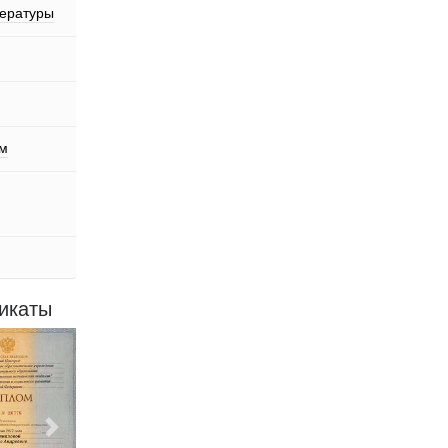
пературы
ем
икаты
Следующий