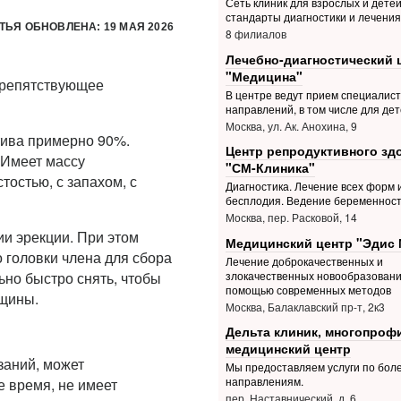
Сеть клиник для взрослых и дете
стандарты диагностики и лечения
ТЬЯ ОБНОВЛЕНА: 19 МАЯ 2026
8 филиалов
Лечебно-диагностический 
"Медицина"
 препятствующее
В центре ведут прием специалис
направлений, в том числе для дет
Москва, ул. Ак. Анохина, 9
ива примерно 90%.
Центр репродуктивного зд
 Имеет массу
"СМ-Клиника"
тостью, с запахом, с
Диагностика. Лечение всех форм 
бесплодия. Ведение беременнос
Москва, пер. Расковой, 14
ии эрекции. При этом
Медицинский центр "Эдис 
 головки члена для сбора
Лечение доброкачественных и
злокачественных новообразовани
ьно быстро снять, чтобы
помощью современных методов
нщины.
Москва, Балаклавский пр-т, 2к3
Дельта клиник, многопро
медицинский центр
заний, может
Мы предоставляем услуги по боле
направлениям.
е время, не имеет
пер. Наставнический, д. 6