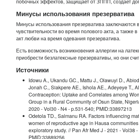
побочных эффектов, защищает от ЗППП, создает до
Минусы использования презерватива
Минусы использования презерватива заключаются 
чувствительности во время полового акта, а также 
акт любви на время одевания презерватива.
Есть возможность возникновения аллергии на латек
приобрести безлатексные презервативы, но они сч
Источники
Idowu A., Ukandu GC., Mattu J., Olawuyi D., Abio
Jonah C., Siakpere AE., Ishola AE., Adeyeye T., A
Contraception: Uptake and Correlates among Wom
Group in a Rural Community of Osun State, Nigeria.
2020 - Vol30 - N4 - p.531-540; PMID:33897213
Odetola TD., Salmanu RA. Factors influencing ma
women of reproductive age in Hausa communities i
exploratory study. // Pan Afr Med J - 2021 - Vol38 
PMID:33889256