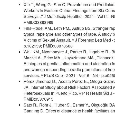
Xie T., Wang G., Sun Q. Prevalence and Predictors
Workers in Eastern China: Findings from Six Cons
Surveys. // J Multidiscip Healthc - 2021 - Vol14 -
PMID:33888989
Friis-Rødel AM., Leth PM., Astrup BS. Stranger rap
typical rape type and other types of rape. A study 
Victims of Sexual Assault. // J Forensic Leg Med -
p.102159; PMID:33878588
Wall KM., Nyombayire J., Parker R., Ingabire R., 
Mazzei A., Price MA., Unyuzimana MA., Tichacek A.
Etiologies of genital inflammation and ulceratio
and women responding to radio promotions of free
services. // PLoS One - 2021 - Vol16 - N4 - p.e
Pérez-Jiménez D., Acosta-Pérez E., Ortega-Guzm
JA. Internet Study about Risk Factors Associated
Heterosexuals in Puerto Rico. // P R Health Sci J -
PMID:33876915
Sato R., Rohr J., Huber S., Esmer Y., Okçuoğlu BA.
Canning D. Effect of distance to health facilities 