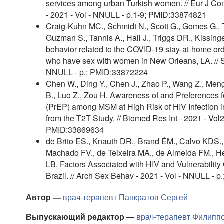
services among urban Turkish women. // Eur J Co
- 2021 - Vol - NNULL - p.1-9; PMID:33874821
Craig-Kuhn MC., Schmidt N., Scott G., Gomes G.,
Guzman S., Tannis A., Hall J., Triggs DR., Kissin
behavior related to the COVID-19 stay-at-home o
who have sex with women in New Orleans, LA. // S
NNULL - p.; PMID:33872224
Chen W., Ding Y., Chen J., Zhao P., Wang Z., Meng
B., Luo Z., Zou H. Awareness of and Preferences 
(PrEP) among MSM at High Risk of HIV Infection i
from the T2T Study. // Biomed Res Int - 2021 - Vo
PMID:33869634
de Brito ES., Knauth DR., Brand ÉM., Calvo KDS., 
Machado FV., de Teixeira MA., de Almeida FM., Hen
LB. Factors Associated with HIV and Vulnerability
Brazil. // Arch Sex Behav - 2021 - Vol - NNULL - 
Автор —
врач-терапевт
Панкратов Сергей
Выпускающий редактор —
врач-терапевт
Филиппо