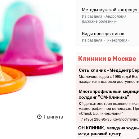
Методы мужской контрацеп
Из раздела «
Андрология
(мужские болезни)
»
Виды презервативов
Из раздела «
Гинекология
»
Клиники в Москве
Сеть клиник «МедЦентрСе
Мы лечим людей с 1995 года! Все
находятся в шаговой доступности
Многопрофильный медици
холдинг "СМ-Клиника"
КТ-денситометрия позвоночника 
маммография при менопаузе. Пр
«Check Up. Гинекология"
1 минута
+7 (495) 290-95-35 Круглосуточно
ОН КЛИНИК, международн
медицинский центр