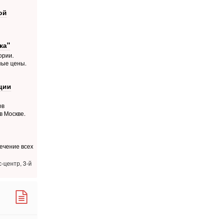
ой
ка"
ории.
ные цены.
ции
ов
в Москве.
ечение всех
с-центр, 3-й