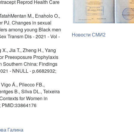
ntracept Reprod Health Care
 TatahMentan M., Enaholo O.,
ger PJ. Changes in sexual
rders among young Black men
Новости СМИ2
ex Transm Dis - 2021 - Vol -
 X., Jia T., Zheng H., Yang
for Preexposure Prophylaxis
n Southern China: Findings
l2021 - NNULL - p.6682932;
Vigo Á., Pilecco FB.,
tges B., Silva DL., Teixeira
 Contexts for Women in
p.; PMID:33864176
ва Галина