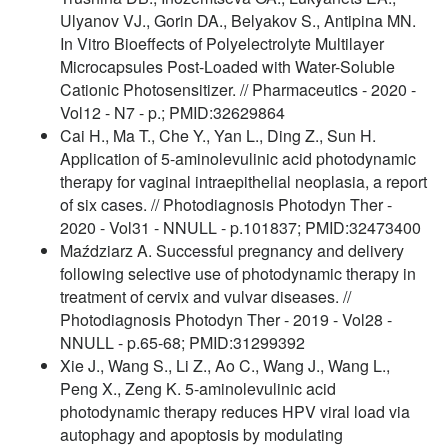
Ulyanov VJ., Gorin DA., Belyakov S., Antipina MN.
In Vitro Bioeffects of Polyelectrolyte Multilayer
Microcapsules Post-Loaded with Water-Soluble
Cationic Photosensitizer. // Pharmaceutics - 2020 -
Vol12 - N7 - p.; PMID:32629864
Cai H., Ma T., Che Y., Yan L., Ding Z., Sun H.
Application of 5-aminolevulinic acid photodynamic
therapy for vaginal intraepithelial neoplasia, a report
of six cases. // Photodiagnosis Photodyn Ther -
2020 - Vol31 - NNULL - p.101837; PMID:32473400
Maździarz A. Successful pregnancy and delivery
following selective use of photodynamic therapy in
treatment of cervix and vulvar diseases. //
Photodiagnosis Photodyn Ther - 2019 - Vol28 -
NNULL - p.65-68; PMID:31299392
Xie J., Wang S., Li Z., Ao C., Wang J., Wang L.,
Peng X., Zeng K. 5-aminolevulinic acid
photodynamic therapy reduces HPV viral load via
autophagy and apoptosis by modulating