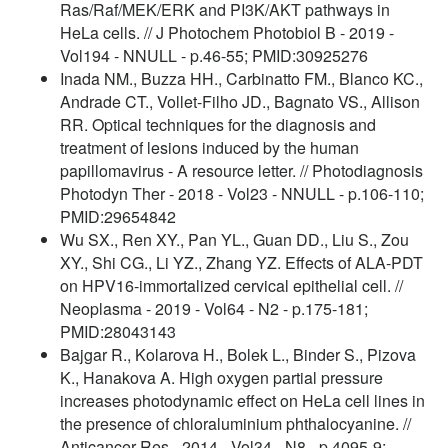
Ras/Raf/MEK/ERK and PI3K/AKT pathways in
HeLa cells. // J Photochem Photobiol B - 2019 -
Vol194 - NNULL - p.46-55; PMID:30925276
Inada NM., Buzza HH., Carbinatto FM., Blanco KC.,
Andrade CT., Vollet-Filho JD., Bagnato VS., Allison
RR. Optical techniques for the diagnosis and
treatment of lesions induced by the human
papillomavirus - A resource letter. // Photodiagnosis
Photodyn Ther - 2018 - Vol23 - NNULL - p.106-110;
PMID:29654842
Wu SX., Ren XY., Pan YL., Guan DD., Liu S., Zou
XY., Shi CG., Li YZ., Zhang YZ. Effects of ALA-PDT
on HPV16-immortalized cervical epithelial cell. //
Neoplasma - 2019 - Vol64 - N2 - p.175-181;
PMID:28043143
Bajgar R., Kolarova H., Bolek L., Binder S., Pizova
K., Hanakova A. High oxygen partial pressure
increases photodynamic effect on HeLa cell lines in
the presence of chloraluminium phthalocyanine. //
Anticancer Res - 2014 - Vol34 - N8 - p.4095-9;