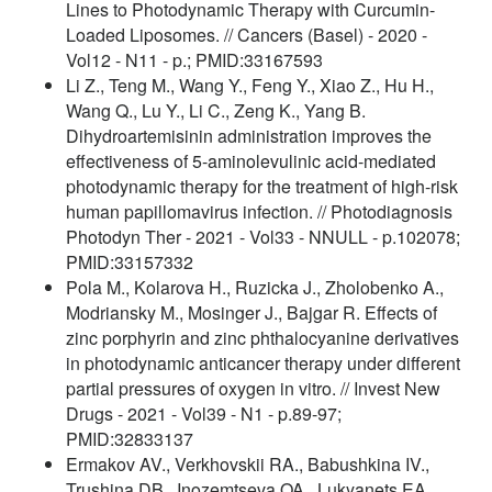
Lines to Photodynamic Therapy with Curcumin-
Loaded Liposomes. // Cancers (Basel) - 2020 -
Vol12 - N11 - p.; PMID:33167593
Li Z., Teng M., Wang Y., Feng Y., Xiao Z., Hu H.,
Wang Q., Lu Y., Li C., Zeng K., Yang B.
Dihydroartemisinin administration improves the
effectiveness of 5-aminolevulinic acid-mediated
photodynamic therapy for the treatment of high-risk
human papillomavirus infection. // Photodiagnosis
Photodyn Ther - 2021 - Vol33 - NNULL - p.102078;
PMID:33157332
Pola M., Kolarova H., Ruzicka J., Zholobenko A.,
Modriansky M., Mosinger J., Bajgar R. Effects of
zinc porphyrin and zinc phthalocyanine derivatives
in photodynamic anticancer therapy under different
partial pressures of oxygen in vitro. // Invest New
Drugs - 2021 - Vol39 - N1 - p.89-97;
PMID:32833137
Ermakov AV., Verkhovskii RA., Babushkina IV.,
Trushina DB., Inozemtseva OA., Lukyanets EA.,