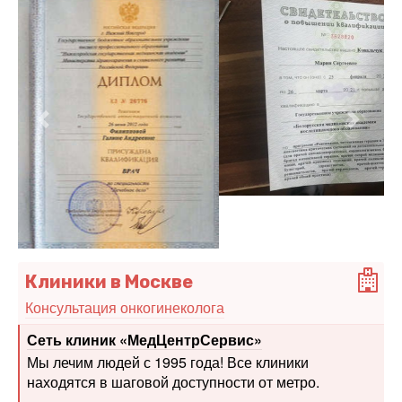
Предыдущий
Следу
Клиники в Москве
Консультация онкогинеколога
Сеть клиник «МедЦентрСервис»
Мы лечим людей с 1995 года! Все клиники
находятся в шаговой доступности от метро.
Многопрофильный медицинский холдинг "СМ-
Клиника"