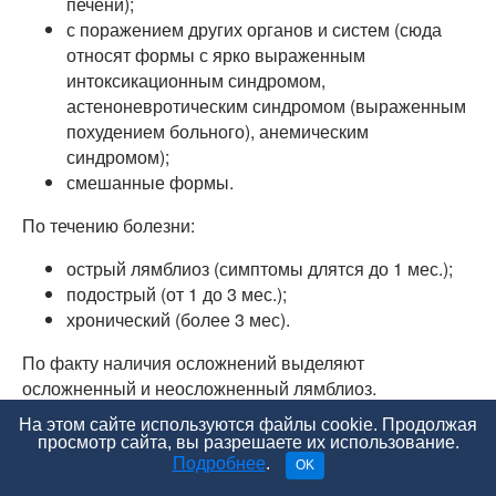
печени);
с поражением других органов и систем (сюда
относят формы с ярко выраженным
интоксикационным синдромом,
астеноневротическим синдромом (выраженным
похудением больного), анемическим
синдромом);
смешанные формы.
По течению болезни:
острый лямблиоз (симптомы длятся до 1 мес.);
подострый (от 1 до 3 мес.);
хронический (более 3 мес).
По факту наличия осложнений выделяют
осложненный и неосложненный лямблиоз.
На этом сайте используются файлы cookie. Продолжая
Заключение
просмотр сайта, вы разрешаете их использование.
Подробнее
.
Лямблиоз — это инфекция, вызываемая паразитом и
OK
поражающая преимущественно желудочно-кишечный