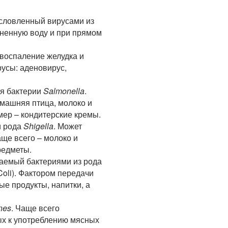
условленный вирусами из
зненную воду и при прямом
воспаление желудка и
русы: аденовирус,
ся бактерии
Salmonella
.
омашняя птица, молоко и
мер – кондитерские кремы.
и рода
Shigella
. Может
аще всего – молоко и
редметы.
аемый бактериями из рода
Coli). Фактором передачи
ые продукты, напитки, а
nes
. Чаще всего
ых к употреблению мясных