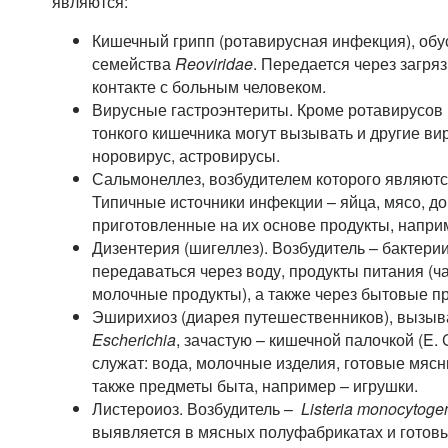
являются:
Кишечный грипп (ротавирусная инфекция), об
семейства
Reoviridae
. Передается через загря
контакте с больным человеком.
Вирусные гастроэнтериты. Кроме ротавирусов 
тонкого кишечника могут вызывать и другие ви
норовирус, астровирусы.
Сальмонеллез, возбудителем которого являют
Типичные источники инфекции – яйца, мясо, д
приготовленные на их основе продукты, напри
Дизентерия (шигеллез). Возбудитель – бактери
передаваться через воду, продукты питания (ч
молочные продукты), а также через бытовые п
Эширихиоз (диарея путешественников), вызыв
Esсhеrichia
, зачастую – кишечной палочкой (E. 
служат: вода, молочные изделия, готовые мясн
также предметы быта, например – игрушки.
Листероиоз. Возбудитель –
Listeria monocytoge
выявляется в мясных полуфабрикатах и готов