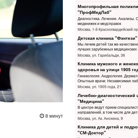
Многопрофильная поликли
"ПрофМедЛаб"
Диагностика. Лечение. Анализы.
медкнижек и медсправок
Москва, 1-й Красногвардейский пр.
Детская клиника "Фэнтези"
Мы лечим детей так же качественн
лучших зарубежных медицинских 
Москва, ул. Гарибальди, 36
Клиника мужского и женско
здоровья на улице 1905 го
Гинекология. Андрология. Дермат
Опытные врачи. Независимая ла
Москва, ул. 1905 года, 21
Лечебно-диагностический 
"Медицина"
В центре ведут прием специалис
направлений, в том числе для дет
8 минут
Москва, ул. Ак. Анохина, 9
Клиника для детей и подро
"СМ-Доктор"