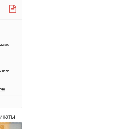
 маме
отики
гче
икаты