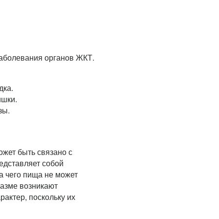
заболевания органов ЖКТ.
дка.
ишки.
зы.
жет быть связано с
едставляет собой
а чего пища не может
пазме возникают
рактер, поскольку их
.