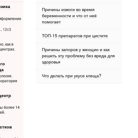
ника
Причины изжоги во время
беременности и что от неё
 Оформление
помогает
, 12с3
ТОП-15 препаратов при цистите
о, как в
Причины запоров у женщин и как
центрах.
решить эту проблему без вреда для
здоровья
го
да
Что делать при укусе клеща?
ология.
боратория
центр
ты более 14
ей.
стков