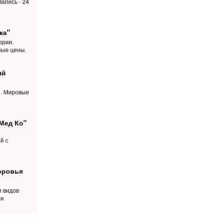
апись - 24
ка"
ории.
ные цены.
ый
й. Мировые
Мед Ко"
й с
оровья
и видов
ти