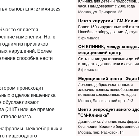
Клиника для детей и подростков. З
часа. Нам доверяют с 2002 года
ТЬЯ ОБНОВЛЕНА: 27 МАЯ 2025
Москва, ул. Приорова, 36
Центр хирургии "СМ-Клини
Более 150 хирургов высшей катег
й часто является
Новейшее оборудование. Доступ
енние изменения. Но, к
5 филиалов
я одним из признаков
ОН КЛИНИК, международн
ных нарушений. Более
медицинский центр
явление способна нести
Сеть клиник для взрослых и дете
стандарты диагностики и лечения
8 филиалов
Медицинский центр "Эдис 
Лечение доброкачественных и
отором происходит
злокачественных новообразовани
ьных отделов кишечника
помощью современных методов
Москва, Балаклавский пр-т, 2к3
Ее обуславливают
та (ЖКТ) или же прямое
Центр репродуктивного зд
"СМ-Клиника"
 стволе мозга.
Диагностика. Лечение всех форм 
бесплодия. Ведение беременнос
диафрагмы, межреберных и
Москва, пер. Расковой, 14
го пищеводного