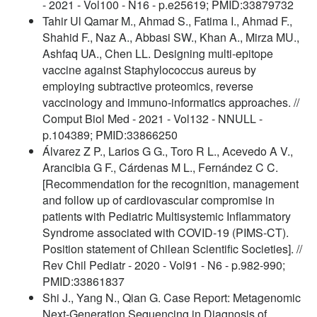
- 2021 - Vol100 - N16 - p.e25619; PMID:33879732
Tahir Ul Qamar M., Ahmad S., Fatima I., Ahmad F.,
Shahid F., Naz A., Abbasi SW., Khan A., Mirza MU.,
Ashfaq UA., Chen LL. Designing multi-epitope
vaccine against Staphylococcus aureus by
employing subtractive proteomics, reverse
vaccinology and immuno-informatics approaches. //
Comput Biol Med - 2021 - Vol132 - NNULL -
p.104389; PMID:33866250
Álvarez Z P., Larios G G., Toro R L., Acevedo A V.,
Arancibia G F., Cárdenas M L., Fernández C C.
[Recommendation for the recognition, management
and follow up of cardiovascular compromise in
patients with Pediatric Multisystemic Inflammatory
Syndrome associated with COVID-19 (PIMS-CT).
Position statement of Chilean Scientific Societies]. //
Rev Chil Pediatr - 2020 - Vol91 - N6 - p.982-990;
PMID:33861837
Shi J., Yang N., Qian G. Case Report: Metagenomic
Next-Generation Sequencing in Diagnosis of