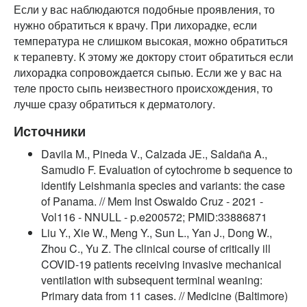
Если у вас наблюдаются подобные проявления, то
нужно обратиться к врачу. При лихорадке, если
температура не слишком высокая, можно обратиться
к терапевту. К этому же доктору стоит обратиться если
лихорадка сопровождается сыпью. Если же у вас на
теле просто сыпь неизвестного происхождения, то
лучше сразу обратиться к дерматологу.
Источники
Davila M., Pineda V., Calzada JE., Saldaña A.,
Samudio F. Evaluation of cytochrome b sequence to
identify Leishmania species and variants: the case
of Panama. // Mem Inst Oswaldo Cruz - 2021 -
Vol116 - NNULL - p.e200572; PMID:33886871
Liu Y., Xie W., Meng Y., Sun L., Yan J., Dong W.,
Zhou C., Yu Z. The clinical course of critically ill
COVID-19 patients receiving invasive mechanical
ventilation with subsequent terminal weaning:
Primary data from 11 cases. // Medicine (Baltimore)