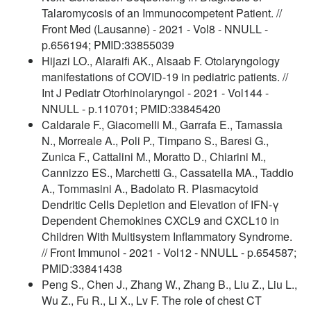
Talaromycosis of an Immunocompetent Patient. //
Front Med (Lausanne) - 2021 - Vol8 - NNULL -
p.656194; PMID:33855039
Hijazi LO., Alaraifi AK., Alsaab F. Otolaryngology
manifestations of COVID-19 in pediatric patients. //
Int J Pediatr Otorhinolaryngol - 2021 - Vol144 -
NNULL - p.110701; PMID:33845420
Caldarale F., Giacomelli M., Garrafa E., Tamassia
N., Morreale A., Poli P., Timpano S., Baresi G.,
Zunica F., Cattalini M., Moratto D., Chiarini M.,
Cannizzo ES., Marchetti G., Cassatella MA., Taddio
A., Tommasini A., Badolato R. Plasmacytoid
Dendritic Cells Depletion and Elevation of IFN-γ
Dependent Chemokines CXCL9 and CXCL10 in
Children With Multisystem Inflammatory Syndrome.
// Front Immunol - 2021 - Vol12 - NNULL - p.654587;
PMID:33841438
Peng S., Chen J., Zhang W., Zhang B., Liu Z., Liu L.,
Wu Z., Fu R., Li X., Lv F. The role of chest CT