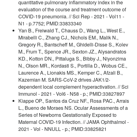
quantitative pulmonary inflammatory index in the
evaluation of the course and treatment outcome of
COVID-19 pneumonia. // Sci Rep - 2021 - Vol11 -
N1 - p.7752; PMID:33833340
Yan B., Freiwald T., Chauss D., Wang L., West E.,
Mirabelli C., Zhang CJ., Nichols EM., Malik N.,
Gregory R., Bantscheff M., Ghidelli-Disse S., Kolev
M., Frum T., Spence JR., Sexton JZ., Alysandratos
KD., Kotton DN., Pittaluga S., Bibby J., Niyonzima
N., Olson MR., Kordasti S., Portilla D., Wobus CE.,
Laurence A., Lionakis MS., Kemper C., Afzali B.,
Kazemian M. SARS-CoV-2 drives JAK1/2-
dependent local complement hyperactivation. // Sci
Immunol - 2021 - Vol6 - N58 - p.; PMID:33827897
Kiappe OP., Santos da Cruz NF., Rosa PAC., Arrais
L., Bueno de Moraes NS. Ocular Assessments of a
Series of Newborns Gestationally Exposed to
Maternal COVID-19 Infection. // JAMA Ophthalmol -
2021 - Vol - NNULL - p.; PMID:33825821