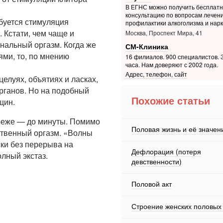
В ЕГНС можно получить бесплат
консультацию по вопросам лечени
буется стимуляция
профилактики алкоголизма и нар
 Кстати, чем чаще и
Москва, Проспект Мира, 41
нальный оргазм. Когда же
СМ-Клиника
ми, то, по мнению
16 филиалов. 900 специалистов. З
часа. Нам доверяют с 2002 года.
Адрес, телефон, сайт
елуях, объятиях и ласках,
органов. Но на подобный
Похожие статьи
щин.
 реже — до минуты. Помимо
Половая жизнь и её значен
ественный оргазм. «Волны
ски без перерыва на
Дефлорация (потеря
лный экстаз.
девственности)
Половой акт
Строение женских половых