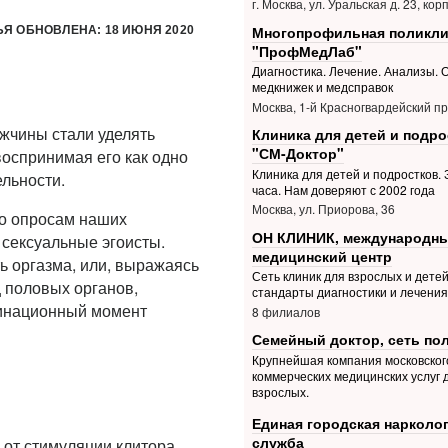
г. Москва, ул. Уральская д. 23, корп
Многопрофильная поликли
ЬЯ ОБНОВЛЕНА: 18 ИЮНЯ 2020
"ПрофМедЛаб"
Диагностика. Лечение. Анализы.
медкнижек и медсправок
Москва, 1-й Красногвардейский пр.
жчины стали уделять
Клиника для детей и подро
"СМ-Доктор"
оспринимая его как одно
Клиника для детей и подростков. З
льности.
часа. Нам доверяют с 2002 года
Москва, ул. Приорова, 36
но опросам наших
ОН КЛИНИК, международн
сексуальные эгоисты.
медицинский центр
 оргазма, или, выражаясь
Сеть клиник для взрослых и дете
 половых органов,
стандарты диагностики и лечения
минационный момент
8 филиалов
Семейный доктор, сеть по
Крупнейшая компания московског
коммерческих медицинских услуг 
взрослых.
Единая городская нарколо
служба
 от стимуляции клитора