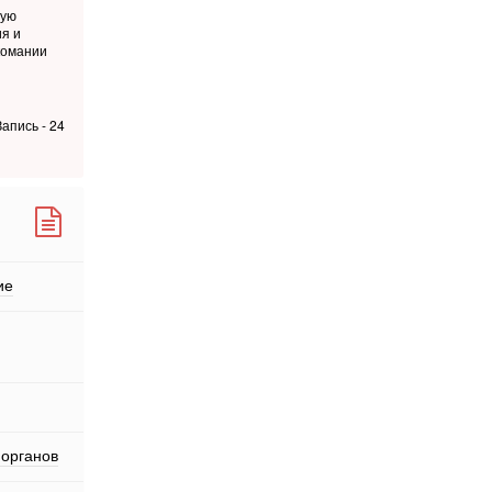
ную
я и
комании
апись - 24
ие
 органов