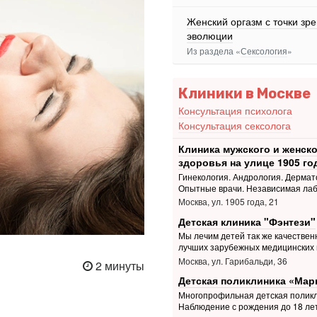
Женский оргазм с точки зр
эволюции
Из раздела «
Сексология
»
Клиники в Москве
Консультация психолога
Консультация сексолога
Клиника мужского и женско
здоровья на улице 1905 го
Гинекология. Андрология. Дермат
Опытные врачи. Независимая ла
Москва, ул. 1905 года, 21
Детская клиника "Фэнтези"
Мы лечим детей так же качественн
лучших зарубежных медицинских 
Москва, ул. Гарибальди, 36
2 минуты
Детская поликлиника «Мар
Многопрофильная детская поликл
Наблюдение с рождения до 18 ле