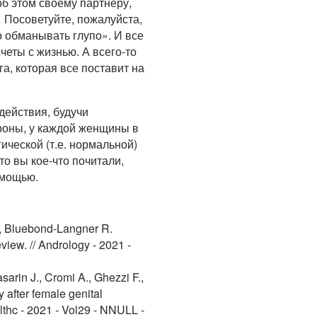
об этом своему партнеру,
… Посоветуйте, пожалуйста,
о обманывать глупо». И все
четы с жизнью. А всего-то
а, которая все поставит на
действия, будучи
ороны, у каждой женщины в
ической (т.е. нормальной)
то вы кое-что почитали,
омощью.
L., Bluebond-Langner R.
iew. // Andrology - 2021 -
sarin J., Cromi A., Ghezzi F.,
y after female genital
lthc - 2021 - Vol29 - NNULL -