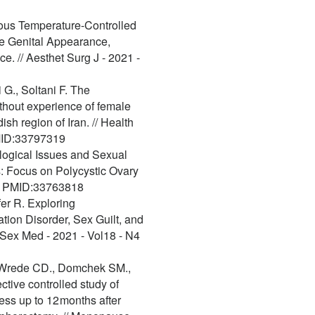
ous Temperature-Controlled
e Genital Appearance,
e. // Aesthet Surg J - 2021 -
 G., Soltani F. The
thout experience of female
ish region of Iran. // Health
PMID:33797319
logical Issues and Sexual
s: Focus on Polycystic Ovary
p.; PMID:33763818
er R. Exploring
tion Disorder, Sex Guilt, and
 Sex Med - 2021 - Vol18 - N4
., Wrede CD., Domchek SM.,
ctive controlled study of
ess up to 12 months after