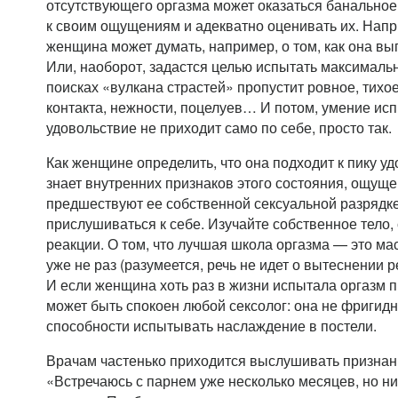
отсутствующего оргазма может оказаться банально
к своим ощущениям и адекватно оценивать их. Напр
женщина может думать, например, о том, как она вы
Или, наоборот, задастся целью испытать максимальн
поисках «вулкана страстей» пропустит ровное, тихое
контакта, нежности, поцелуев… И потом, умение ис
удовольствие не приходит само по себе, просто так.
Как женщине определить, что она подходит к пику уд
знает внутренних признаков этого состояния, ощуще
предшествуют ее собственной сексуальной разрядк
прислушиваться к себе. Изучайте собственное тело
реакции. О том, что лучшая школа оргазма — это м
уже не раз (разумеется, речь не идет о вытеснении 
И если женщина хоть раз в жизни испытала оргазм 
может быть спокоен любой сексолог: она не фригид
способности испытывать наслаждение в постели.
Врачам частенько приходится выслушивать признани
«Встречаюсь с парнем уже несколько месяцев, но ни