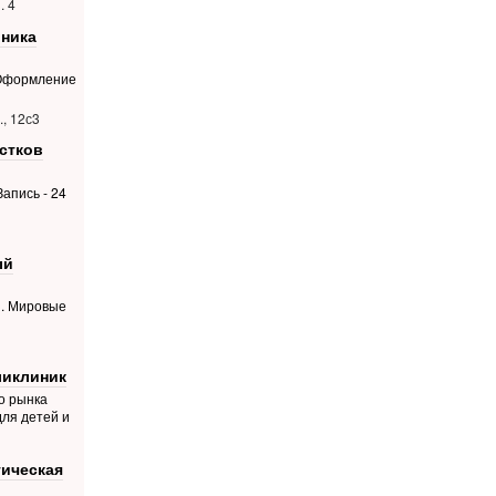
. 4
ника
 Оформление
, 12с3
стков
апись - 24
ый
й. Мировые
ликлиник
о рынка
для детей и
гическая