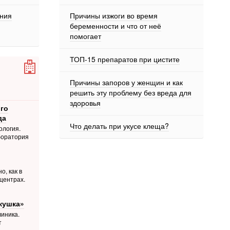
ения
Причины изжоги во время
беременности и что от неё
помогает
ТОП-15 препаратов при цистите
Причины запоров у женщин и как
решить эту проблему без вреда для
здоровья
го
да
Что делать при укусе клеща?
ология.
боратория
о, как в
центрах.
кушка»
иника.
т