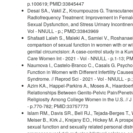
p.100619; PMID:33845447
Desai SA., Vakil Z., Kroumpouzos G. Transcutane
Radiofrequency Treatment: Improvement in Femal
Sexual Dysfunction, and Stress Urinary Incontinenc
Vol - NNULL - p.; PMID:33843969
Shafaati Laleh S., Maleki A., Samiei V., Roshanaei
comparison of sexual function in women with or wi
genital circumcision: A case-control study in a Kurd
Care Women Int - 2021 - Vol - NNULL - p.1-13; 
Naumova I., Castelo-Branco C., Casals G. Psycho
Function in Women with Different Infertility Cause
Syndrome. // Reprod Sci - 2021 - Vol - NNULL - 
Azim KA., Happel-Parkins A., Moses A., Haardoerf
Relationships Between Genito-Pelvic Pain/Penetra
Religiosity Among College Women in the U.S. // J
- p.770-782; PMID:33757773
Islam RM., Davis SR., Bell RJ., Tejada-Berges T
Meiser B., Kirk J., Krejany EO., Hickey M. A prospe
sexual function and sexually related personal distr