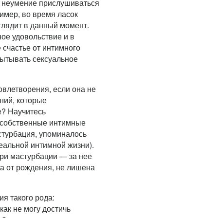
е неумение прислушиваться
имер, во время ласок
глядит в данный момент.
ое удовольствие и в
 счастье от интимного
пытывать сексуальное
овлетворения, если она не
ний, которые
е? Научитесь
, собственные интимные
астурбация, упоминалось
реальной интимной жизни).
при мастурбации — за нее
на от рождения, не лишена
я такого рода:
как не могу достичь